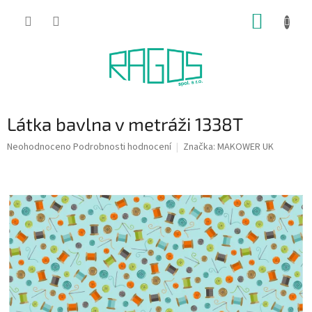
Přejít
NÁKUP
na
obsah
KOŠÍK
Látka bavlna v metráži 1338T
Průměrné
Neohodnoceno
Podrobnosti hodnocení
Značka:
MAKOWER UK
hodnocení
produktu
je
0,0
z
5
hvězdiček.