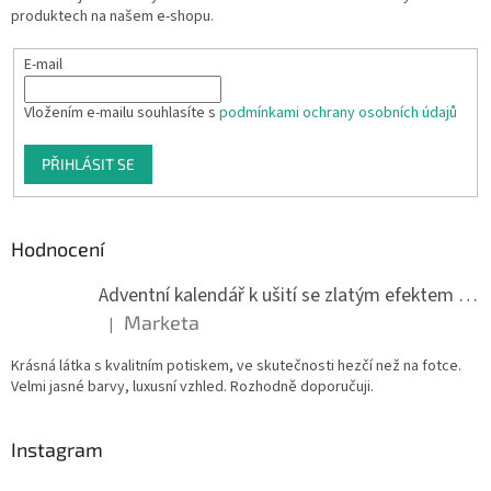
produktech na našem e-shopu.
E-mail
Vložením e-mailu souhlasíte s
podmínkami ochrany osobních údajů
PŘIHLÁSIT SE
Hodnocení
Adventní kalendář k ušití se zlatým efektem 042Q
Marketa
|
Hodnocení produktu je 5 z 5 hvězdiček.
Krásná látka s kvalitním potiskem, ve skutečnosti hezčí než na fotce.
Velmi jasné barvy, luxusní vzhled. Rozhodně doporučuji.
Instagram