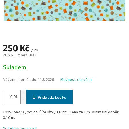
250 Kč
/ m
206,61 Kč bez DPH
Měrná
Skladem
cena:
Můžeme doručit do:
11.8.2026
Možnosti doručení
Přidat do košíku
100% bavlna, dovoz. Šíře látky 110cm. Cena za 1 m. Minimální odběr
0,10 m.
Detailní informace