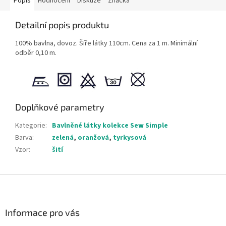
Popis
Hodnocení
Diskuze
Značka
Detailní popis produktu
100% bavlna, dovoz. Šíře látky 110cm. Cena za 1 m. Minimální
odběr 0,10 m.
Doplňkové parametry
Kategorie
:
Bavlněné látky kolekce Sew Simple
Barva
:
zelená
,
oranžová
,
tyrkysová
Vzor
:
šití
Z
á
p
a
Informace pro vás
t