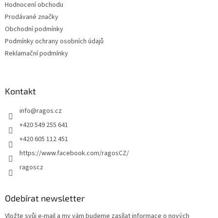
Hodnocení obchodu
í
Prodávané značky
Obchodní podmínky
Podmínky ochrany osobních údajů
Reklamační podmínky
Kontakt
info
@
ragos.cz
+420 549 255 641
+420 605 112 451
https://www.facebook.com/ragosCZ/
ragoscz
Odebírat newsletter
Vložte svůj e-mail a my vám budeme zasílat informace o nových