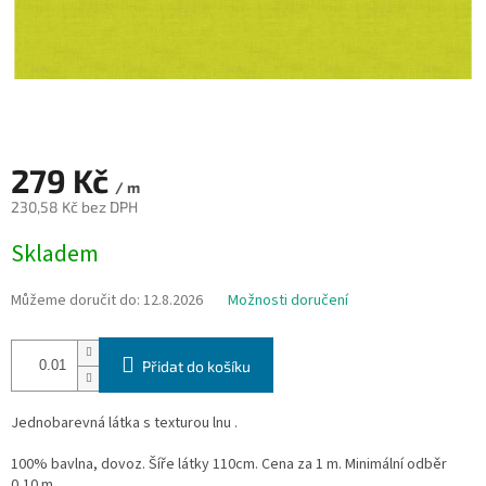
279 Kč
/ m
230,58 Kč bez DPH
Měrná
Skladem
cena:
Můžeme doručit do:
12.8.2026
Možnosti doručení
Přidat do košíku
Jednobarevná látka s texturou lnu .
100% bavlna, dovoz. Šíře látky 110cm. Cena za 1 m. Minimální odběr
0,10 m.