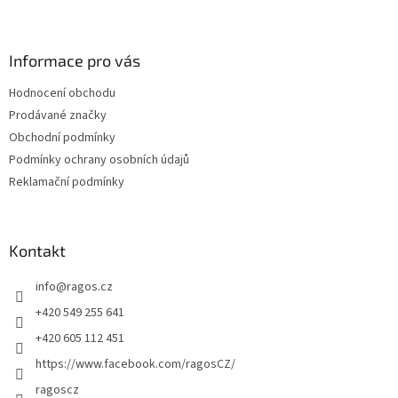
Z
á
p
a
Informace pro vás
t
Hodnocení obchodu
í
Prodávané značky
Obchodní podmínky
Podmínky ochrany osobních údajů
Reklamační podmínky
Kontakt
info
@
ragos.cz
+420 549 255 641
+420 605 112 451
https://www.facebook.com/ragosCZ/
ragoscz