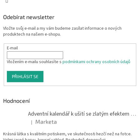
Odebírat newsletter
Vložte svůj e-mail a my vám budeme zasílat informace o nových
produktech na našem e-shopu.
E-mail
Vložením e-mailu souhlasíte s
podmínkami ochrany osobních údajů
PŘIHLÁSIT SE
Hodnocení
Adventní kalendář k ušití se zlatým efektem 042Q
Marketa
|
Hodnocení produktu je 5 z 5 hvězdiček.
Krásná látka s kvalitním potiskem, ve skutečnosti hezčí než na fotce.
Velmi jasné barvy, luxusní vzhled. Rozhodně doporučuji.