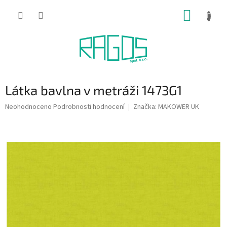
Přejít
NÁKUP
na
obsah
KOŠÍK
Látka bavlna v metráži 1473G1
Průměrné
Neohodnoceno
Podrobnosti hodnocení
Značka:
MAKOWER UK
hodnocení
produktu
je
0,0
z
5
hvězdiček.