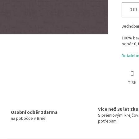
Jednobare
100% bavl
odběr 0,
Detailní 
TISK
Více než 30 let zk
Osobní odběr zdarma
S prémiovými krejčov
na pobočce v Brně
potřebami