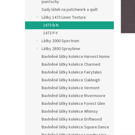
n
punčochy
e
Sady látek na patchwork a quilt
l
Látky 1473 Linen Texture
1473 B-N
1473 P-Y
Látky 2000 Spectrum
Látky 2800 Spraytime
Bavlněné látky kolekce Harvest Home
Bavlněné látky kolekce Charmed
Bavlněné látky kolekce Fairytales
Bavlněné látky kolekce Oakleigh
Bavlněné látky kolekce Vermont
Bavlněné látky kolekce Rivermoore
Bavlněné látky kolekce Forest Glen
Bavlněné látky kolekce Whimsy
Bavlněné látky kolekce Driftwood
Bavlněné látky kolekce Square Dance