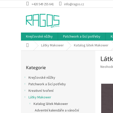
Přejít
+420 549 255 641
info@ragos.cz
na
obsah
Krejčovské nůžky
Patchwork a šicí potřeby
K
Domů
Látky Makower
Katalog látek Makower
P
Látk
o
Přeskočit
s
Průměr
Neohod
Kategorie
kategorie
t
hodnoce
r
produkt
Krejčovské nůžky
a
je
Patchwork a šicí potřeby
0,0
n
z
Kreativní tvoření
n
5
í
Látky Makower
hvězdič
p
Katalog látek Makower
a
Adventní kalendáře a vánoční