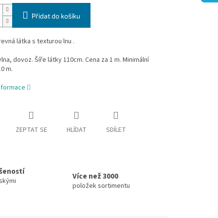
Přidat do košíku
vná látka s texturou lnu .
na, dovoz. Šíře látky 110cm. Cena za 1 m. Minimální
10 m.
informace
ZEPTAT SE
HLÍDAT
SDÍLET
ušeností
Více než 3000
skými
položek sortimentu