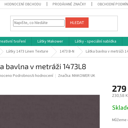
HODNOCENÍ OBCHODU
PRODÁVANÉ ZNAČKY
OBCHODNÍ PODMÍ
HLEDAT
reativní tvoření
Látky Makower
Látky - speciální nabídka
Látky 1473 Linen Texture
1473 B-N
Látka bavlna v metráži 1
a bavlna v metráži 1473L8
né
noceno
Podrobnosti hodnocení
Značka:
MAKOWER UK
ní
279
u
230,58 K
Měrná
Skla
cena:
ek.
Můžeme d