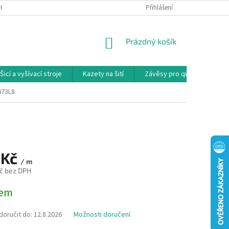
NKY
PODMÍNKY OCHRANY OSOBNÍCH ÚDAJŮ
Přihlášení
REKLAMAČNÍ PODMÍNKY
NÁKUPNÍ
Prázdný košík
KOŠÍK
Šicí a vyšívací stroje
Kazety na šití
Závěsy pro quilty
Ko
473L8
 Kč
/ m
č bez DPH
dem
oručit do:
12.8.2026
Možnosti doručení