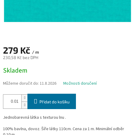
279 Kč
/ m
230,58 Kč bez DPH
Měrná
Skladem
cena:
Můžeme doručit do:
11.8.2026
Možnosti doručení
Přidat do košíku
Jednobarevná látka s texturou lnu .
100% bavlna, dovoz. Šíře látky 110cm. Cena za 1 m. Minimální odběr
0,10 m.