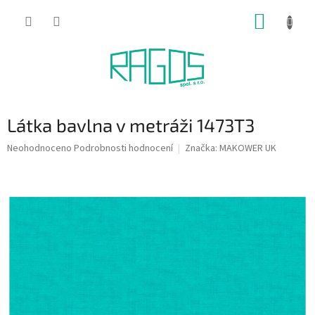
Přejít
NÁKUP
na
obsah
KOŠÍK
Látka bavlna v metráži 1473T3
Průměrné
Neohodnoceno
Podrobnosti hodnocení
Značka:
MAKOWER UK
hodnocení
produktu
je
0,0
z
5
hvězdiček.