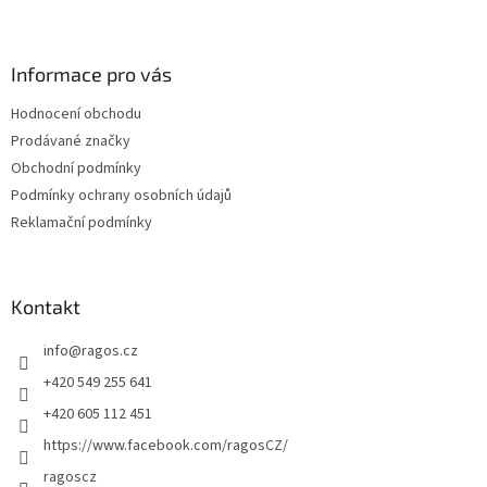
Z
á
p
a
Informace pro vás
t
Hodnocení obchodu
í
Prodávané značky
Obchodní podmínky
Podmínky ochrany osobních údajů
Reklamační podmínky
Kontakt
info
@
ragos.cz
+420 549 255 641
+420 605 112 451
https://www.facebook.com/ragosCZ/
ragoscz