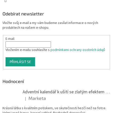
Odebírat newsletter
Vložte svůj e-mail a my vám budeme zasílat informace o nových
produktech na našem e-shopu.
E-mail
Vložením e-mailu souhlasíte s
podmínkami ochrany osobních údajů
PŘIHLÁSIT SE
Hodnocení
Adventní kalendář k ušití se zlatým efektem 042Q
Marketa
|
Hodnocení produktu je 5 z 5 hvězdiček.
Krásná látka s kvalitním potiskem, ve skutečnosti hezčí než na fotce.
Velmi jasné barvy, luxusní vzhled. Rozhodně doporučuji.