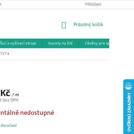
NKY
PODMÍNKY OCHRANY OSOBNÍCH ÚDAJŮ
Přihlášení
REKLAMAČNÍ PODMÍNKY
NÁKUPNÍ
Prázdný košík
KOŠÍK
Šicí a vyšívací stroje
Kazety na šití
Závěsy pro quilty
Ko
473T4
 Kč
/ m
č bez DPH
tálně nedostupné
 doručení