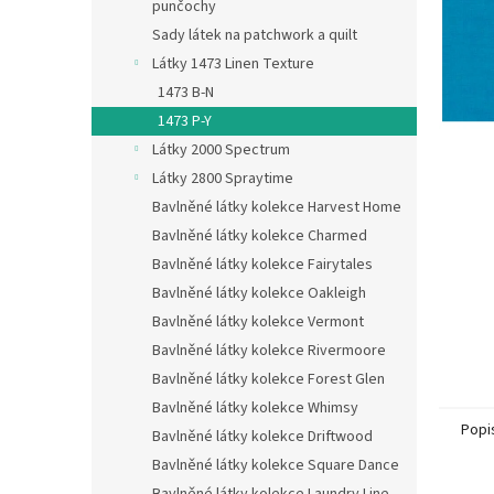
n
punčochy
e
Sady látek na patchwork a quilt
l
Látky 1473 Linen Texture
1473 B-N
1473 P-Y
Látky 2000 Spectrum
Látky 2800 Spraytime
Bavlněné látky kolekce Harvest Home
Bavlněné látky kolekce Charmed
Bavlněné látky kolekce Fairytales
Bavlněné látky kolekce Oakleigh
Bavlněné látky kolekce Vermont
Bavlněné látky kolekce Rivermoore
Bavlněné látky kolekce Forest Glen
Bavlněné látky kolekce Whimsy
Popi
Bavlněné látky kolekce Driftwood
Bavlněné látky kolekce Square Dance