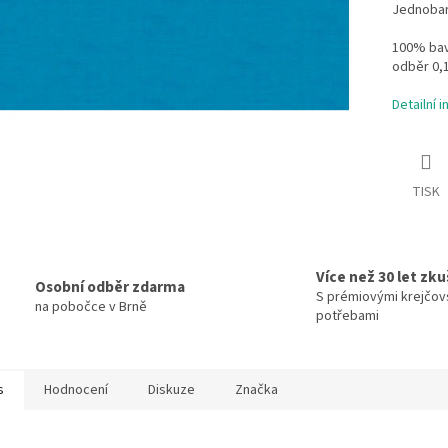
Jednobare
100% bavl
odběr 0,
Detailní 
TISK
Více než 30 let zk
Osobní odběr zdarma
S prémiovými krejčov
na pobočce v Brně
potřebami
s
Hodnocení
Diskuze
Značka