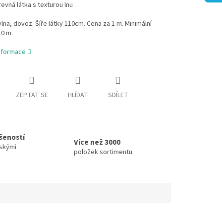
vná látka s texturou lnu .
na, dovoz. Šíře látky 110cm. Cena za 1 m. Minimální
10 m.
informace
ZEPTAT SE
HLÍDAT
SDÍLET
ušeností
Více než 3000
skými
položek sortimentu