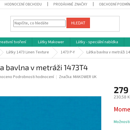
HODNOCENÍ OBCHODU
PRODÁVANÉ ZNAČKY
OBCHODNÍ PODMÍ
HLEDAT
reativní tvoření
Látky Makower
Látky - speciální nabídka
Látky 1473 Linen Texture
1473 P-Y
Látka bavlna v metráži 1
a bavlna v metráži 1473T4
né
noceno
Podrobnosti hodnocení
Značka:
MAKOWER UK
ní
279
u
230,58 K
Měrná
Momen
cena:
ek.
Možnosti