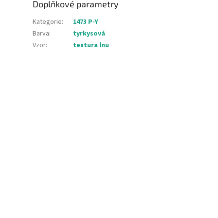
Doplňkové parametry
Kategorie
:
1473 P-Y
Barva
:
tyrkysová
Vzor
:
textura lnu