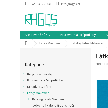
Přejít
+420 549 255 641
info@ragos.cz
na
obsah
Krejčovské nůžky
Patchwork a šicí potřeby
K
Domů
Látky Makower
Katalog látek Makower
P
Látk
o
Přeskočit
s
Průměr
Neohod
Kategorie
kategorie
t
hodnoce
r
produkt
Krejčovské nůžky
a
je
Patchwork a šicí potřeby
0,0
n
z
Kreativní tvoření
n
5
í
Látky Makower
hvězdič
p
Katalog látek Makower
a
Adventní kalendáře a vánoční