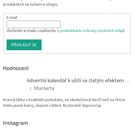
produktech na našem e-shopu.
E-mail
Vložením e-mailu souhlasíte s
podmínkami ochrany osobních údajů
PŘIHLÁSIT SE
Hodnocení
Adventní kalendář k ušití se zlatým efektem 042Q
Marketa
|
Hodnocení produktu je 5 z 5 hvězdiček.
Krásná látka s kvalitním potiskem, ve skutečnosti hezčí než na fotce.
Velmi jasné barvy, luxusní vzhled. Rozhodně doporučuji.
Instagram