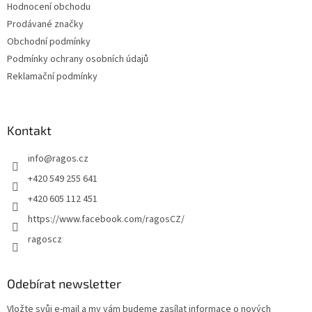
Hodnocení obchodu
í
Prodávané značky
Obchodní podmínky
Podmínky ochrany osobních údajů
Reklamační podmínky
Kontakt
info
@
ragos.cz
+420 549 255 641
+420 605 112 451
https://www.facebook.com/ragosCZ/
ragoscz
Odebírat newsletter
Vložte svůj e-mail a my vám budeme zasílat informace o nových