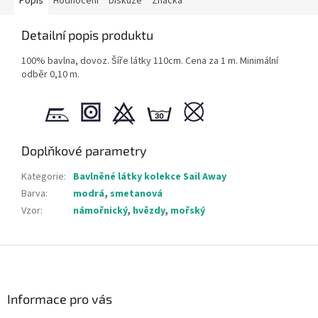
Popis
Hodnocení
Diskuze
Značka
Detailní popis produktu
100% bavlna, dovoz. Šíře látky 110cm. Cena za 1 m. Minimální
odběr 0,10 m.
Doplňkové parametry
Kategorie
:
Bavlněné látky kolekce Sail Away
Barva
:
modrá
,
smetanová
Vzor
:
námořnický
,
hvězdy
,
mořský
Z
á
p
a
Informace pro vás
t