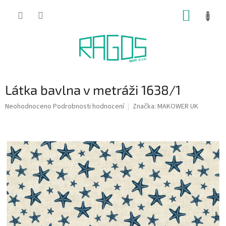
Přejít
NÁKUP
na
obsah
KOŠÍK
Látka bavlna v metráži 1638/1
Průměrné
Neohodnoceno
Podrobnosti hodnocení
Značka:
MAKOWER UK
hodnocení
produktu
je
0,0
z
5
hvězdiček.