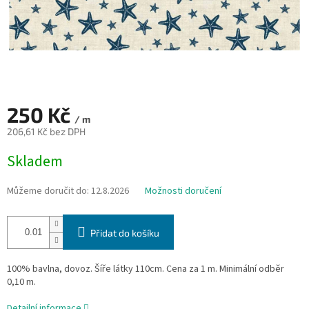
250 Kč
/ m
206,61 Kč bez DPH
Měrná
Skladem
cena:
Můžeme doručit do:
12.8.2026
Možnosti doručení
Přidat do košíku
100% bavlna, dovoz. Šíře látky 110cm. Cena za 1 m. Minimální odběr
0,10 m.
Detailní informace