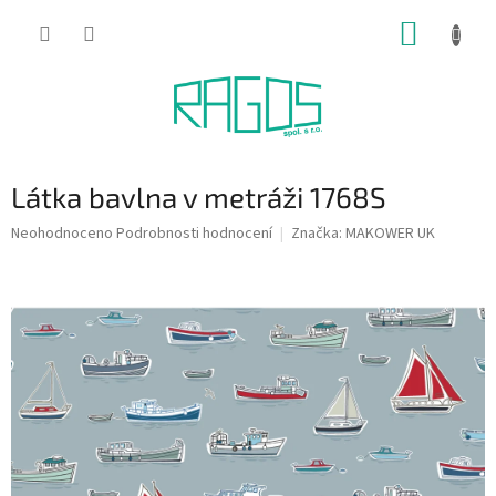
Přejít
NÁKUP
na
obsah
KOŠÍK
Látka bavlna v metráži 1768S
Průměrné
Neohodnoceno
Podrobnosti hodnocení
Značka:
MAKOWER UK
hodnocení
produktu
je
0,0
z
5
hvězdiček.