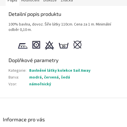
Popis
Hodnocení
Diskuze
Značka
Detailní popis produktu
100% bavlna, dovoz. Šíře látky 110cm. Cena za 1 m. Minimální
odběr 0,10 m.
Doplňkové parametry
Kategorie
:
Bavlněné látky kolekce Sail Away
Barva
:
modrá
,
červená
,
šedá
Vzor
:
námořnický
Z
á
p
a
Informace pro vás
t