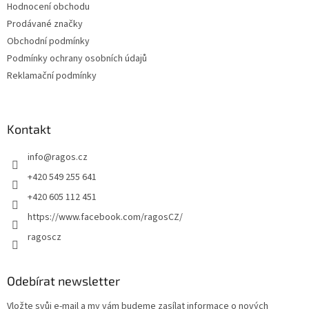
Hodnocení obchodu
í
Prodávané značky
Obchodní podmínky
Podmínky ochrany osobních údajů
Reklamační podmínky
Kontakt
info
@
ragos.cz
+420 549 255 641
+420 605 112 451
https://www.facebook.com/ragosCZ/
ragoscz
Odebírat newsletter
Vložte svůj e-mail a my vám budeme zasílat informace o nových