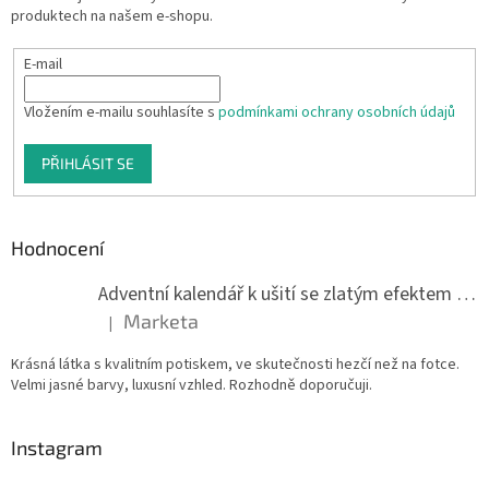
produktech na našem e-shopu.
E-mail
Vložením e-mailu souhlasíte s
podmínkami ochrany osobních údajů
PŘIHLÁSIT SE
Hodnocení
Adventní kalendář k ušití se zlatým efektem 042Q
Marketa
|
Hodnocení produktu je 5 z 5 hvězdiček.
Krásná látka s kvalitním potiskem, ve skutečnosti hezčí než na fotce.
Velmi jasné barvy, luxusní vzhled. Rozhodně doporučuji.
Instagram