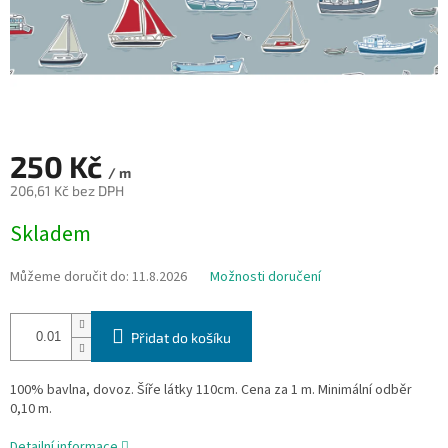
250 Kč
/ m
206,61 Kč bez DPH
Měrná
Skladem
cena:
Můžeme doručit do:
11.8.2026
Možnosti doručení
Přidat do košíku
100% bavlna, dovoz. Šíře látky 110cm. Cena za 1 m. Minimální odběr
0,10 m.
Detailní informace