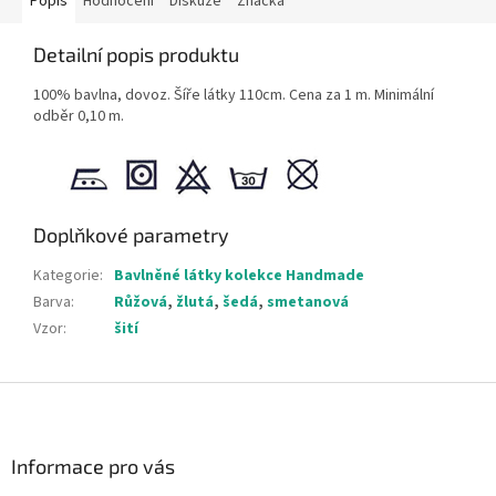
Popis
Hodnocení
Diskuze
Značka
Detailní popis produktu
100% bavlna, dovoz. Šíře látky 110cm. Cena za 1 m. Minimální
odběr 0,10 m.
Doplňkové parametry
Kategorie
:
Bavlněné látky kolekce Handmade
Barva
:
Růžová
,
žlutá
,
šedá
,
smetanová
Vzor
:
šití
Z
á
p
a
Informace pro vás
t