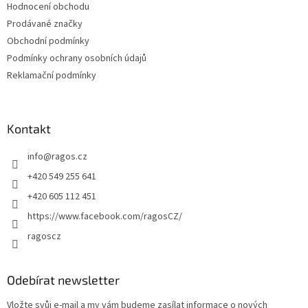
Hodnocení obchodu
í
Prodávané značky
Obchodní podmínky
Podmínky ochrany osobních údajů
Reklamační podmínky
Kontakt
info
@
ragos.cz
+420 549 255 641
+420 605 112 451
https://www.facebook.com/ragosCZ/
ragoscz
Odebírat newsletter
Vložte svůj e-mail a my vám budeme zasílat informace o nových