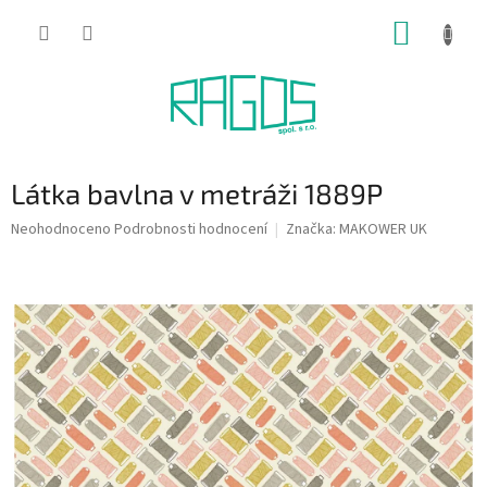
Přejít
NÁKUP
na
obsah
KOŠÍK
Látka bavlna v metráži 1889P
Průměrné
Neohodnoceno
Podrobnosti hodnocení
Značka:
MAKOWER UK
hodnocení
produktu
je
0,0
z
5
hvězdiček.