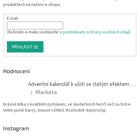
produktech na našem e-shopu.
E-mail
Vložením e-mailu souhlasíte s
podmínkami ochrany osobních údajů
PŘIHLÁSIT SE
Hodnocení
Adventní kalendář k ušití se zlatým efektem 042Q
Marketa
|
Hodnocení produktu je 5 z 5 hvězdiček.
Krásná látka s kvalitním potiskem, ve skutečnosti hezčí než na fotce.
Velmi jasné barvy, luxusní vzhled. Rozhodně doporučuji.
Instagram