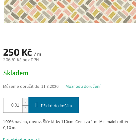
250 Kč
/ m
206,61 Kč bez DPH
Měrná
Skladem
cena:
Můžeme doručit do:
11.8.2026
Možnosti doručení
Přidat do košíku
100% bavlna, dovoz. Šíře látky 110cm. Cena za 1 m. Minimální odběr
0,10 m.
Detailní informace