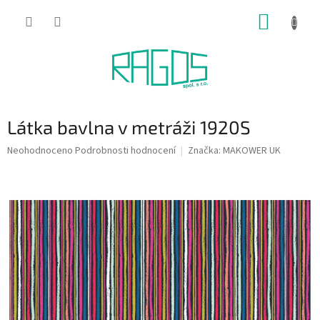
Přejít
NÁKUP
na
obsah
KOŠÍK
Látka bavlna v metráži 1920S
Průměrné
Neohodnoceno
Podrobnosti hodnocení
Značka:
MAKOWER UK
hodnocení
produktu
je
0,0
z
5
hvězdiček.