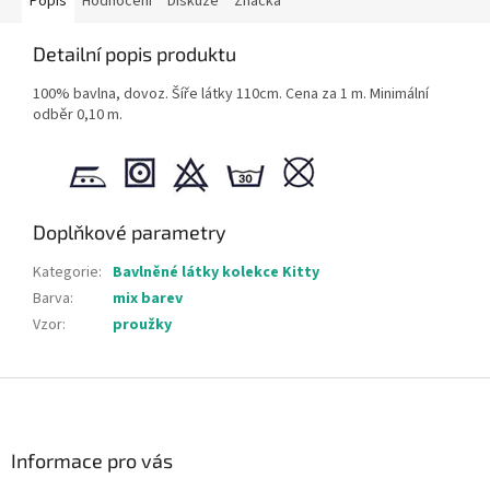
Popis
Hodnocení
Diskuze
Značka
Detailní popis produktu
100% bavlna, dovoz. Šíře látky 110cm. Cena za 1 m. Minimální
odběr 0,10 m.
Doplňkové parametry
Kategorie
:
Bavlněné látky kolekce Kitty
Barva
:
mix barev
Vzor
:
proužky
Z
á
p
a
Informace pro vás
t