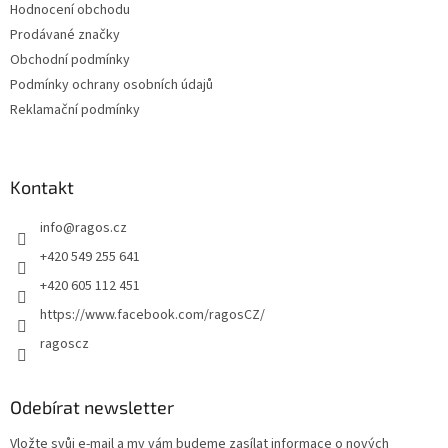
Hodnocení obchodu
í
Prodávané značky
Obchodní podmínky
Podmínky ochrany osobních údajů
Reklamační podmínky
Kontakt
info
@
ragos.cz
+420 549 255 641
+420 605 112 451
https://www.facebook.com/ragosCZ/
ragoscz
Odebírat newsletter
Vložte svůj e-mail a my vám budeme zasílat informace o nových