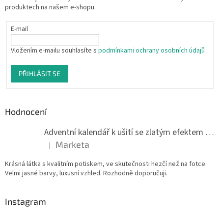
produktech na našem e-shopu.
E-mail
Vložením e-mailu souhlasíte s
podmínkami ochrany osobních údajů
PŘIHLÁSIT SE
Hodnocení
Adventní kalendář k ušití se zlatým efektem 042Q
Marketa
|
Hodnocení produktu je 5 z 5 hvězdiček.
Krásná látka s kvalitním potiskem, ve skutečnosti hezčí než na fotce.
Velmi jasné barvy, luxusní vzhled. Rozhodně doporučuji.
Instagram