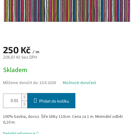
250 Kč
/ m
206,61 Kč bez DPH
Měrná
Skladem
cena:
Můžeme doručit do:
10.8.2026
Možnosti doručení
Přidat do košíku
100% bavlna, dovoz. Šíře látky 110cm. Cena za 1 m. Minimální odběr
0,10 m.
Detailní informace