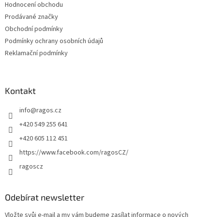
Hodnocení obchodu
í
Prodávané značky
Obchodní podmínky
Podmínky ochrany osobních údajů
Reklamační podmínky
Kontakt
info
@
ragos.cz
+420 549 255 641
+420 605 112 451
https://www.facebook.com/ragosCZ/
ragoscz
Odebírat newsletter
Vložte svůj e-mail a my vám budeme zasílat informace o nových