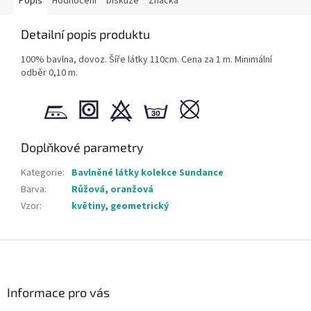
Popis
Hodnocení
Diskuze
Značka
Detailní popis produktu
100% bavlna, dovoz. Šíře látky 110cm. Cena za 1 m. Minimální
odběr 0,10 m.
Doplňkové parametry
Kategorie
:
Bavlněné látky kolekce Sundance
Barva
:
Růžová
,
oranžová
Vzor
:
květiny
,
geometrický
Z
á
p
a
Informace pro vás
t