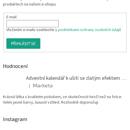
produktech na našem e-shopu.
E-mail
Vložením e-mailu souhlasíte s
podmínkami ochrany osobních údajů
PŘIHLÁSIT SE
Hodnocení
Adventní kalendář k ušití se zlatým efektem 042Q
Marketa
|
Hodnocení produktu je 5 z 5 hvězdiček.
Krásná látka s kvalitním potiskem, ve skutečnosti hezčí než na fotce.
Velmi jasné barvy, luxusní vzhled. Rozhodně doporučuji.
Instagram