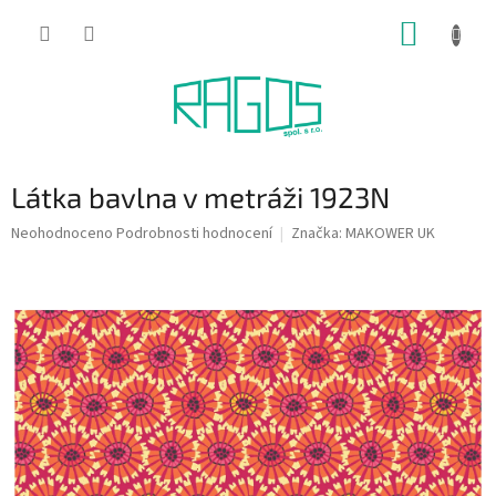
Přejít
NÁKUP
na
obsah
KOŠÍK
Látka bavlna v metráži 1923N
Průměrné
Neohodnoceno
Podrobnosti hodnocení
Značka:
MAKOWER UK
hodnocení
produktu
je
0,0
z
5
hvězdiček.