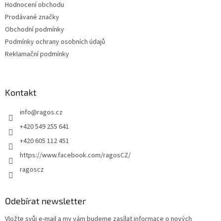
Hodnocení obchodu
í
Prodávané značky
Obchodní podmínky
Podmínky ochrany osobních údajů
Reklamační podmínky
Kontakt
info
@
ragos.cz
+420 549 255 641
+420 605 112 451
https://www.facebook.com/ragosCZ/
ragoscz
Odebírat newsletter
Vložte svůj e-mail a my vám budeme zasílat informace o nových