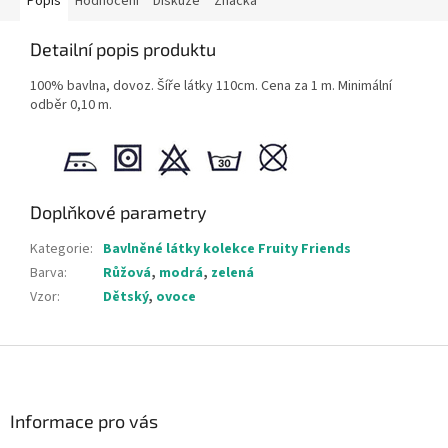
Popis
Hodnocení
Diskuze
Značka
Detailní popis produktu
100% bavlna, dovoz. Šíře látky 110cm. Cena za 1 m. Minimální
odběr 0,10 m.
Doplňkové parametry
Kategorie
:
Bavlněné látky kolekce Fruity Friends
Barva
:
Růžová
,
modrá
,
zelená
Vzor
:
Dětský
,
ovoce
Z
á
p
a
Informace pro vás
t