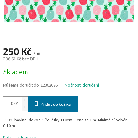
250 Kč
/ m
206,61 Kč bez DPH
Měrná
Skladem
cena:
Můžeme doručit do:
12.8.2026
Možnosti doručení
Přidat do košíku
100% bavlna, dovoz. Šíře látky 110cm. Cena za 1 m. Minimální odběr
0,10 m.
Detailní informace