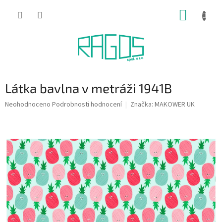
Přejít
NÁKUP
na
obsah
KOŠÍK
Látka bavlna v metráži 1941B
Průměrné
Neohodnoceno
Podrobnosti hodnocení
Značka:
MAKOWER UK
hodnocení
produktu
je
0,0
z
5
hvězdiček.