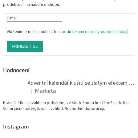
produktech na našem e-shopu.
E-mail
Vložením e-mailu souhlasíte s
podmínkami ochrany osobních údajů
PŘIHLÁSIT SE
Hodnocení
Adventní kalendář k ušití se zlatým efektem 042Q
Marketa
|
Hodnocení produktu je 5 z 5 hvězdiček.
Krásná látka s kvalitním potiskem, ve skutečnosti hezčí než na fotce.
Velmi jasné barvy, luxusní vzhled. Rozhodně doporučuji.
Instagram