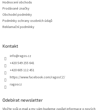
Hodnocení obchodu
í
Prodávané značky
Obchodní podmínky
Podmínky ochrany osobních údajů
Reklamační podmínky
Kontakt
info
@
ragos.cz
+420 549 255 641
+420 605 112 451
https://www.facebook.com/ragosCZ/
ragoscz
Odebírat newsletter
Vložte svůj e-mail a my vám budeme zasílat informace o nových