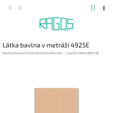
Přejít
NÁKUP
na
obsah
KOŠÍK
Látka bavlna v metráži 4925E
Průměrné
Neohodnoceno
Podrobnosti hodnocení
Značka:
MAKOWER UK
hodnocení
produktu
je
0,0
z
5
hvězdiček.