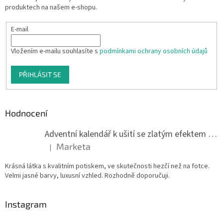
produktech na našem e-shopu.
E-mail
Vložením e-mailu souhlasíte s
podmínkami ochrany osobních údajů
PŘIHLÁSIT SE
Hodnocení
Adventní kalendář k ušití se zlatým efektem 042Q
Marketa
|
Hodnocení produktu je 5 z 5 hvězdiček.
Krásná látka s kvalitním potiskem, ve skutečnosti hezčí než na fotce.
Velmi jasné barvy, luxusní vzhled. Rozhodně doporučuji.
Instagram