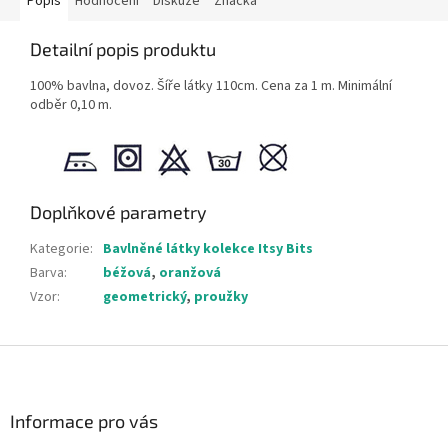
Popis
Hodnocení
Diskuze
Značka
Detailní popis produktu
100% bavlna, dovoz. Šíře látky 110cm. Cena za 1 m. Minimální
odběr 0,10 m.
Doplňkové parametry
Kategorie
:
Bavlněné látky kolekce Itsy Bits
Barva
:
béžová
,
oranžová
Vzor
:
geometrický
,
proužky
Z
á
p
a
Informace pro vás
t