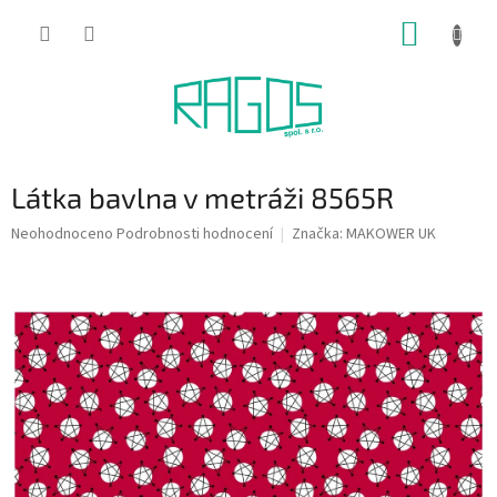
Přejít
NÁKUP
na
obsah
KOŠÍK
Látka bavlna v metráži 8565R
Průměrné
Neohodnoceno
Podrobnosti hodnocení
Značka:
MAKOWER UK
hodnocení
produktu
je
0,0
z
5
hvězdiček.