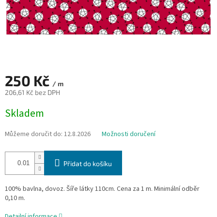
250 Kč
/ m
206,61 Kč bez DPH
Měrná
Skladem
cena:
Můžeme doručit do:
12.8.2026
Možnosti doručení
Přidat do košíku
100% bavlna, dovoz. Šíře látky 110cm. Cena za 1 m. Minimální odběr
0,10 m.
Detailní informace