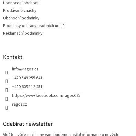
Hodnocení obchodu
í
Prodávané značky
Obchodní podmínky
Podmínky ochrany osobních údajů
Reklamační podmínky
Kontakt
info
@
ragos.cz
+420 549 255 641
+420 605 112 451
https://www.facebook.com/ragosCZ/
ragoscz
Odebírat newsletter
Vložte svůj e-mail a my vám budeme zasílat informace o nových