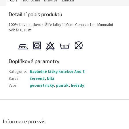
Popis
Hodnocení
Diskuze
Značka
Detailní popis produktu
100% bavlna, dovoz. Šíře látky 110cm. Cena za 1 m. Minimální
odběr 0,10 m.
Doplňkové parametry
Kategorie
:
Bavlněné látky kolekce And Z
Barva
:
červená
,
bílá
Vzor
:
geometrický
,
puntík
,
hvězdy
Z
á
p
a
Informace pro vás
t