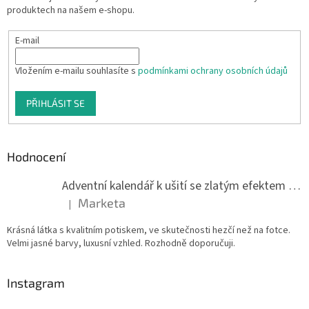
produktech na našem e-shopu.
E-mail
Vložením e-mailu souhlasíte s
podmínkami ochrany osobních údajů
PŘIHLÁSIT SE
Hodnocení
Adventní kalendář k ušití se zlatým efektem 042Q
Marketa
|
Hodnocení produktu je 5 z 5 hvězdiček.
Krásná látka s kvalitním potiskem, ve skutečnosti hezčí než na fotce.
Velmi jasné barvy, luxusní vzhled. Rozhodně doporučuji.
Instagram