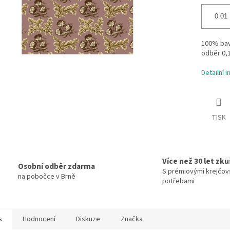
100% bavl
odběr 0,
Detailní 
TISK
Více než 30 let zk
Osobní odběr zdarma
S prémiovými krejčov
na pobočce v Brně
potřebami
s
Hodnocení
Diskuze
Značka