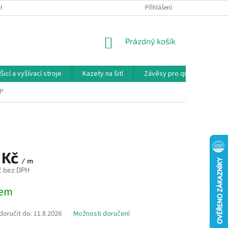
NKY
PODMÍNKY OCHRANY OSOBNÍCH ÚDAJŮ
Přihlášení
REKLAMAČNÍ PODMÍNKY
NÁKUPNÍ
Prázdný košík
KOŠÍK
Šicí a vyšívací stroje
Kazety na šití
Závěsy pro quilty
Ko
LP
 Kč
/ m
č bez DPH
dem
oručit do:
11.8.2026
Možnosti doručení