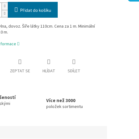
Přidat do košíku
na, dovoz. Šíře látky 110cm. Cena za 1 m. Minimální
10 m.
informace
ZEPTAT SE
HLÍDAT
SDÍLET
ušeností
Více než 3000
skými
položek sortimentu