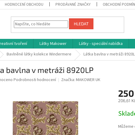
HODNOCENÍ OBCHODU
PRODÁVANÉ ZNAČKY
OBCHODNÍ PODMÍ
HLEDAT
reativní tvoření
Látky Makower
Látky - speciální nabídka
Bavlněné látky kolekce Windermere
Látka bavlna v metráži 8920
a bavlna v metráži 8920LP
né
noceno
Podrobnosti hodnocení
Značka:
MAKOWER UK
ní
250
u
206,61 K
Měrná
Skla
cena:
ek.
Můžeme d