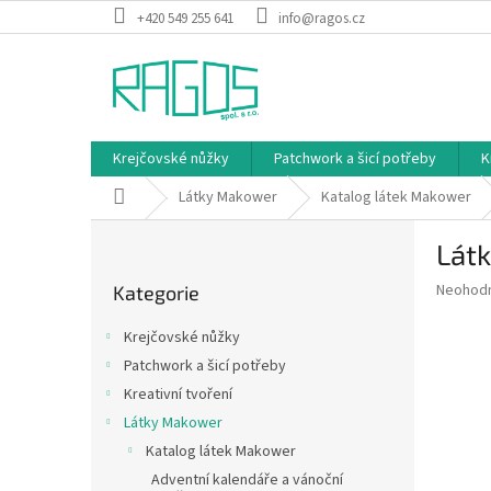
Přejít
+420 549 255 641
info@ragos.cz
na
obsah
Krejčovské nůžky
Patchwork a šicí potřeby
K
Domů
Látky Makower
Katalog látek Makower
P
Látk
o
Přeskočit
s
Průměr
Neohod
Kategorie
kategorie
t
hodnoce
r
produkt
Krejčovské nůžky
a
je
Patchwork a šicí potřeby
0,0
n
z
Kreativní tvoření
n
5
í
Látky Makower
hvězdič
p
Katalog látek Makower
a
Adventní kalendáře a vánoční