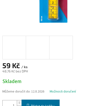
59 Kč
/ ks
48,76 Kč bez DPH
Měrná
Skladem
cena:
Můžeme doručit do:
12.8.2026
Možnosti doručení
Přidat do košíku