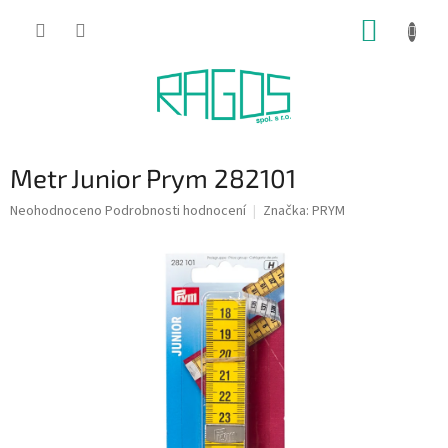
Přejít
NÁKUP
na
obsah
KOŠÍK
Metr Junior Prym 282101
Průměrné
Neohodnoceno
Podrobnosti hodnocení
Značka:
PRYM
hodnocení
produktu
je
0,0
z
5
hvězdiček.