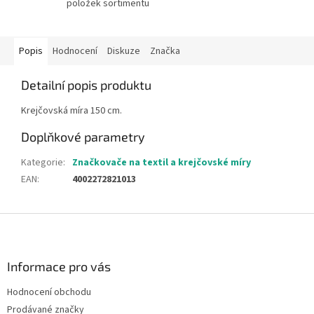
položek sortimentu
Popis
Hodnocení
Diskuze
Značka
Detailní popis produktu
Krejčovská míra 150 cm.
Doplňkové parametry
Kategorie
:
Značkovače na textil a krejčovské míry
EAN
:
4002272821013
Z
á
p
a
Informace pro vás
t
Hodnocení obchodu
í
Prodávané značky