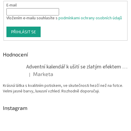
E-mail
Vložením e-mailu souhlasíte s
podmínkami ochrany osobních údajů
PŘIHLÁSIT SE
Hodnocení
Adventní kalendář k ušití se zlatým efektem 042Q
Marketa
|
Hodnocení produktu je 5 z 5 hvězdiček.
Krásná látka s kvalitním potiskem, ve skutečnosti hezčí než na fotce.
Velmi jasné barvy, luxusní vzhled. Rozhodně doporučuji.
Instagram