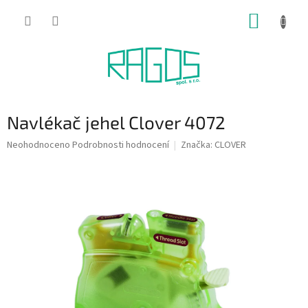
Přejít
NÁKUP
na
obsah
KOŠÍK
Navlékač jehel Clover 4072
Průměrné
Neohodnoceno
Podrobnosti hodnocení
Značka:
CLOVER
hodnocení
produktu
je
0,0
z
5
hvězdiček.