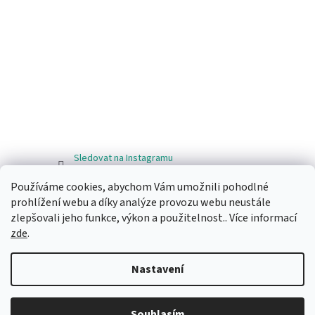
Sledovat na Instagramu
Používáme cookies, abychom Vám umožnili pohodlné
Facebook
prohlížení webu a díky analýze provozu webu neustále
zlepšovali jeho funkce, výkon a použitelnost.. Více informací
zde
.
Nastavení
Vytvořil Shoptet
Souhlasím
Copyright 2026
Ragos.cz
. Všechna práva vyhrazena.