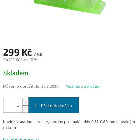
299 Kč
/ ks
247,11 Kč bez DPH
Měrná
Skladem
cena:
Můžeme doručit do:
12.8.2026
Možnosti doručení
Přidat do košíku
Navléká snadno a rychle,vhodný pro malé jehly
0.51-0.89 mm s oválným
očkem
Detailní informace