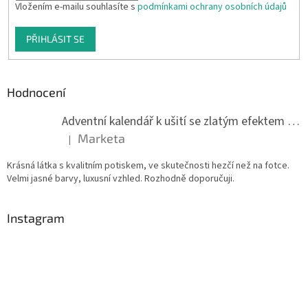
Vložením e-mailu souhlasíte s
podmínkami ochrany osobních údajů
PŘIHLÁSIT SE
Hodnocení
Adventní kalendář k ušití se zlatým efektem 042Q
Marketa
|
Hodnocení produktu je 5 z 5 hvězdiček.
Krásná látka s kvalitním potiskem, ve skutečnosti hezčí než na fotce.
Velmi jasné barvy, luxusní vzhled. Rozhodně doporučuji.
Instagram