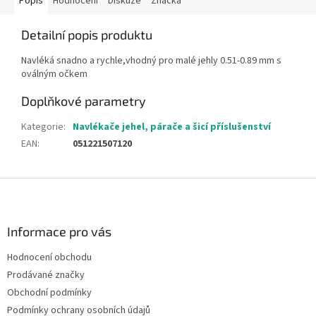
Popis
Hodnocení
Diskuze
Značka
Detailní popis produktu
Navléká snadno a rychle,vhodný pro malé jehly
0.51-0.89 mm s
oválným očkem
Doplňkové parametry
Kategorie
:
Navlékače jehel, párače a šicí příslušenství
EAN
:
051221507120
Z
á
p
a
Informace pro vás
t
Hodnocení obchodu
í
Prodávané značky
Obchodní podmínky
Podmínky ochrany osobních údajů