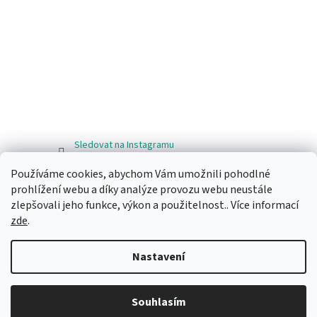
Sledovat na Instagramu
Používáme cookies, abychom Vám umožnili pohodlné
Facebook
prohlížení webu a díky analýze provozu webu neustále
zlepšovali jeho funkce, výkon a použitelnost.. Více informací
zde
.
Nastavení
Vytvořil Shoptet
Souhlasím
Copyright 2026
Ragos.cz
. Všechna práva vyhrazena.