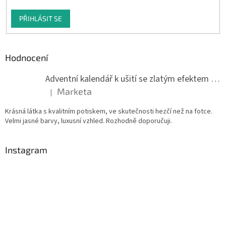
PŘIHLÁSIT SE
Hodnocení
Adventní kalendář k ušití se zlatým efektem 042Q
Marketa
|
Hodnocení produktu je 5 z 5 hvězdiček.
Krásná látka s kvalitním potiskem, ve skutečnosti hezčí než na fotce.
Velmi jasné barvy, luxusní vzhled. Rozhodně doporučuji.
Instagram