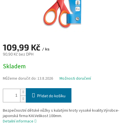
109,99 Kč
/ ks
90,90 Kč bez DPH
Měrná
Skladem
cena:
Můžeme doručit do:
13.8.2026
Možnosti doručení
Přidat do košíku
Bezpečnostní dětské nůžky s kulatými hroty vysoké kvality.Výrobce-
japonská firma KAI.Velikost 100mm.
Detailní informace