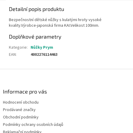
Detailní popis produktu
Bezpečnostní dětské nůžky s kulatými hroty vysoké
kvality.Výrobce-japonská firma KAI.Velikost 100mm.
Doplňkové parametry
Kategorie
:
Nůžky Prym
EAN
:
4002276114463
Z
á
p
a
Informace pro vás
t
Hodnocení obchodu
í
Prodávané značky
Obchodní podmínky
Podmínky ochrany osobních údajů
Reklamační podmínky