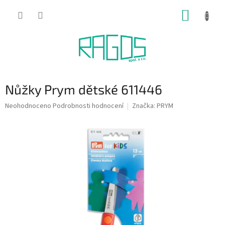
Přejít
NÁKUP
na
obsah
KOŠÍK
Nůžky Prym dětské 611446
Průměrné
Neohodnoceno
Podrobnosti hodnocení
Značka:
PRYM
hodnocení
produktu
je
0,0
z
5
hvězdiček.