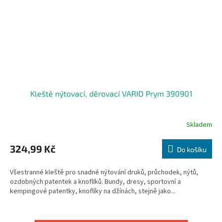
Kleště nýtovací, děrovací VARIO Prym 390901
Skladem
324,99 Kč
Do košíku
Všestranné kleště pro snadné nýtování druků, průchodek, nýtů,
ozdobných patentek a knoflíků. Bundy, dresy, sportovní a
kempingové patentky, knoflíky na džínách, stejně jako...