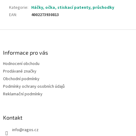
Kategorie
:
Háčky, očka, stiskací patenty, průchodky
EAN
:
4002273930813
Z
á
p
a
Informace pro vás
t
Hodnocení obchodu
í
Prodávané značky
Obchodní podmínky
Podmínky ochrany osobních údajů
Reklamační podmínky
Kontakt
info
@
ragos.cz