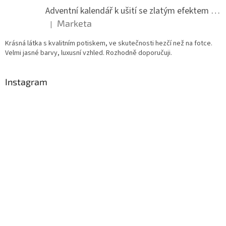
Adventní kalendář k ušití se zlatým efektem 042Q
Marketa
|
Hodnocení produktu je 5 z 5 hvězdiček.
Krásná látka s kvalitním potiskem, ve skutečnosti hezčí než na fotce.
Velmi jasné barvy, luxusní vzhled. Rozhodně doporučuji.
Instagram