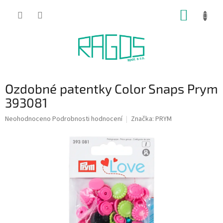
Přejít
NÁKUP
na
obsah
KOŠÍK
Ozdobné patentky Color Snaps Prym
393081
Průměrné
Neohodnoceno
Podrobnosti hodnocení
Značka:
PRYM
hodnocení
produktu
je
0,0
z
5
hvězdiček.