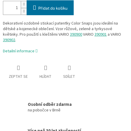
Přidat do košíku
Dekorativní ozdobné stiskací patentky Color Snaps jsou ideální na
dětské a kojenecké oblečení. Vzor růžové, zelené a tyrkysové
květinky. Pro použití s kleštěmi VARIO
390900
VARIO
390901
a VARIO
390902
.
Detailní informace
ZEPTAT SE
HLÍDAT
SDÍLET
Osobní odběr zdarma
na pobočce v Brně
Více než 30 let zkušeností