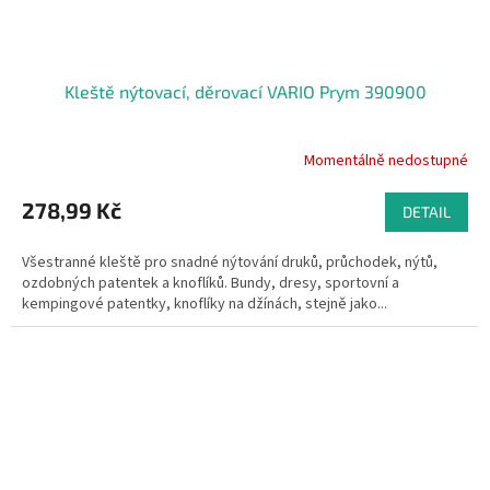
Kleště nýtovací, děrovací VARIO Prym 390900
Momentálně nedostupné
278,99 Kč
DETAIL
Všestranné kleště pro snadné nýtování druků, průchodek, nýtů,
ozdobných patentek a knoflíků. Bundy, dresy, sportovní a
kempingové patentky, knoflíky na džínách, stejně jako...