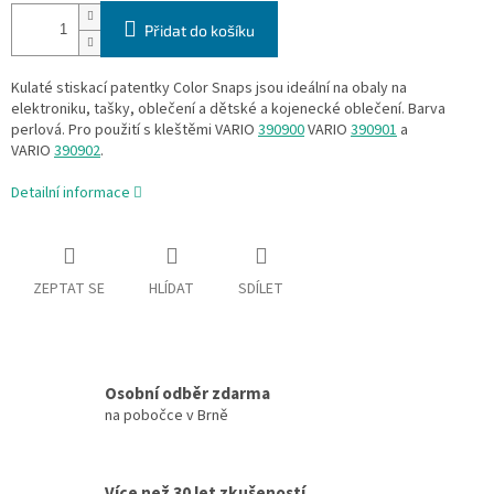
Přidat do košíku
Kulaté stiskací patentky Color Snaps jsou ideální na obaly na
elektroniku, tašky, oblečení a dětské a kojenecké oblečení. Barva
perlová
.
Pro použití s kleštěmi VARIO
390900
VARIO
390901
a
VARIO
390902
.
Detailní informace
ZEPTAT SE
HLÍDAT
SDÍLET
Osobní odběr zdarma
na pobočce v Brně
Více než 30 let zkušeností