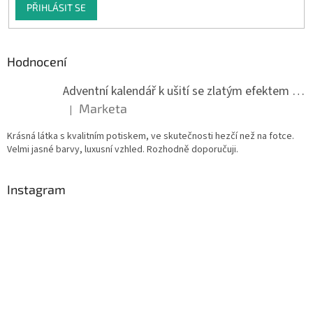
PŘIHLÁSIT SE
Hodnocení
Adventní kalendář k ušití se zlatým efektem 042Q
Marketa
|
Hodnocení produktu je 5 z 5 hvězdiček.
Krásná látka s kvalitním potiskem, ve skutečnosti hezčí než na fotce.
Velmi jasné barvy, luxusní vzhled. Rozhodně doporučuji.
Instagram