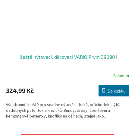
Kleště nýtovací, děrovací VARIO Prym 390901
Skladem
324,99 Kč
Do košíku
Všestranné kleště pro snadné nýtování druků, průchodek, nýtů,
ozdobných patentek a knoflíků. Bundy, dresy, sportovní a
kempingové patentky, knoflíky na džínách, stejně jako...