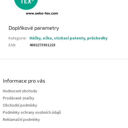
Doplňkové parametry
Kategorie
:
Háčky, očka, stiskací patenty, průchodky
EAN
:
4002273931223
Z
á
p
a
Informace pro vás
t
Hodnocení obchodu
í
Prodávané značky
Obchodní podmínky
Podmínky ochrany osobních údajů
Reklamační podmínky