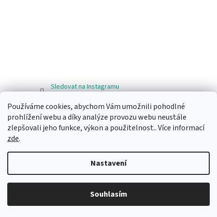
Sledovat na Instagramu
Používáme cookies, abychom Vám umožnili pohodlné
Facebook
prohlížení webu a díky analýze provozu webu neustále
zlepšovali jeho funkce, výkon a použitelnost.. Více informací
zde
.
Nastavení
Vytvořil Shoptet
Souhlasím
Copyright 2026
Ragos.cz
. Všechna práva vyhrazena.