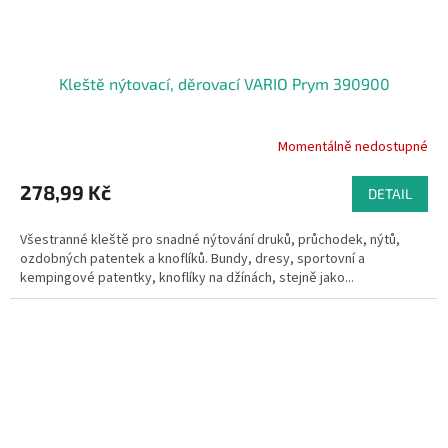
Kleště nýtovací, děrovací VARIO Prym 390900
Momentálně nedostupné
278,99 Kč
DETAIL
Všestranné kleště pro snadné nýtování druků, průchodek, nýtů,
ozdobných patentek a knoflíků. Bundy, dresy, sportovní a
kempingové patentky, knoflíky na džínách, stejně jako...