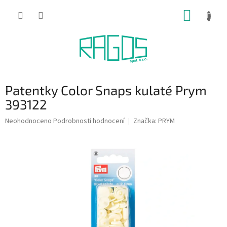
Přejít
NÁKUP
na
obsah
KOŠÍK
Patentky Color Snaps kulaté Prym
393122
Průměrné
Neohodnoceno
Podrobnosti hodnocení
Značka:
PRYM
hodnocení
produktu
je
0,0
z
5
hvězdiček.