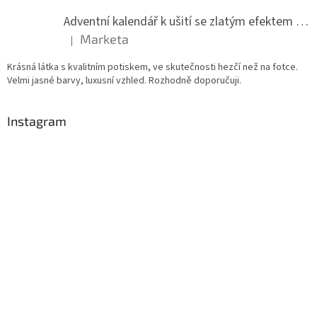
Adventní kalendář k ušití se zlatým efektem 042Q
Marketa
|
Hodnocení produktu je 5 z 5 hvězdiček.
Krásná látka s kvalitním potiskem, ve skutečnosti hezčí než na fotce.
Velmi jasné barvy, luxusní vzhled. Rozhodně doporučuji.
Instagram