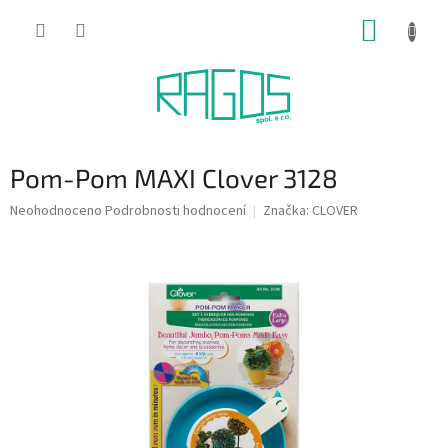
Přejít
NÁKUP
na
obsah
KOŠÍK
Pom-Pom MAXI Clover 3128
Průměrné
Neohodnoceno
Podrobnosti hodnocení
Značka:
CLOVER
hodnocení
produktu
je
0,0
z
5
hvězdiček.