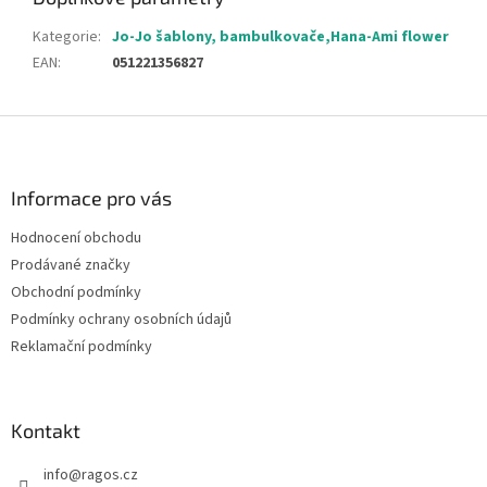
Kategorie
:
Jo-Jo šablony, bambulkovače,Hana-Ami flower
EAN
:
051221356827
Z
á
p
a
Informace pro vás
t
Hodnocení obchodu
í
Prodávané značky
Obchodní podmínky
Podmínky ochrany osobních údajů
Reklamační podmínky
Kontakt
info
@
ragos.cz