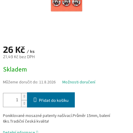
26 Kč
/ ks
21,49 Kč bez DPH
Měrná
Skladem
cena:
Můžeme doručit do:
11.8.2026
Možnosti doručení
Přidat do košíku
Poniklované mosazné patenty našívací.Průměr 15mm, balení
6ks.Tradiční česká kvalita!
Detailní informace