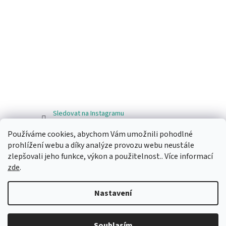
Sledovat na Instagramu
Používáme cookies, abychom Vám umožnili pohodlné
Facebook
prohlížení webu a díky analýze provozu webu neustále
zlepšovali jeho funkce, výkon a použitelnost.. Více informací
zde
.
Nastavení
Vytvořil Shoptet
Souhlasím
Copyright 2026
Ragos.cz
. Všechna práva vyhrazena.