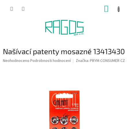
Přejít
NÁKUP
na
obsah
KOŠÍK
Našívací patenty mosazné 13413430
Průměrné
Neohodnoceno
Podrobnosti hodnocení
Značka:
PRYM CONSUMER CZ
hodnocení
produktu
je
0,0
z
5
hvězdiček.