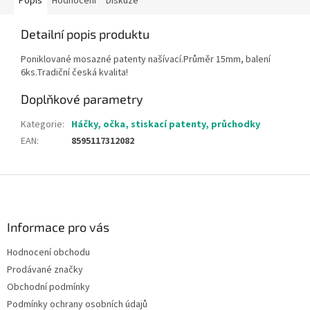
Popis
Hodnocení
Diskuze
Detailní popis produktu
Poniklované mosazné patenty našívací.Průměr 15mm, balení
6ks.Tradiční česká kvalita!
Doplňkové parametry
Kategorie
:
Háčky, očka, stiskací patenty, průchodky
EAN
:
8595117312082
Z
á
p
a
Informace pro vás
t
Hodnocení obchodu
í
Prodávané značky
Obchodní podmínky
Podmínky ochrany osobních údajů