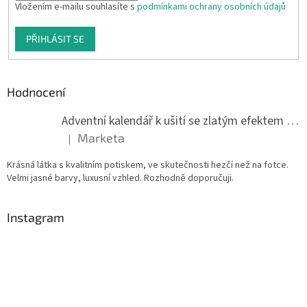
Vložením e-mailu souhlasíte s
podmínkami ochrany osobních údajů
PŘIHLÁSIT SE
Hodnocení
Adventní kalendář k ušití se zlatým efektem 042Q
Marketa
|
Hodnocení produktu je 5 z 5 hvězdiček.
Krásná látka s kvalitním potiskem, ve skutečnosti hezčí než na fotce.
Velmi jasné barvy, luxusní vzhled. Rozhodně doporučuji.
Instagram