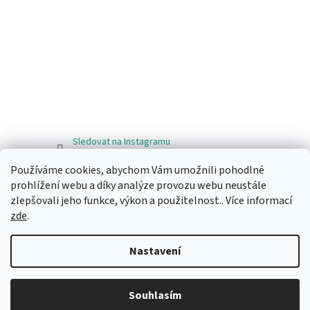
Sledovat na Instagramu
Používáme cookies, abychom Vám umožnili pohodlné
Facebook
prohlížení webu a díky analýze provozu webu neustále
zlepšovali jeho funkce, výkon a použitelnost.. Více informací
zde
.
Nastavení
Vytvořil Shoptet
Souhlasím
Copyright 2026
Ragos.cz
. Všechna práva vyhrazena.