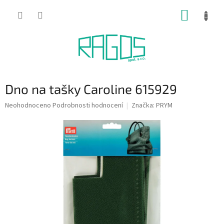
Přejít
NÁKUP
na
obsah
KOŠÍK
Dno na tašky Caroline 615929
Průměrné
Neohodnoceno
Podrobnosti hodnocení
Značka:
PRYM
hodnocení
produktu
je
0,0
z
5
hvězdiček.