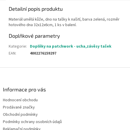
Detailní popis produktu
Materiál umělá kůže, dno na tašky k našití, barva zelená, rozměr
hotového dna 32x12x6cm, 1 ks v balení.
Doplňkové parametry
Kategorie
:
Doplňky na patchwork - ucha,závěsy tašek
EAN
:
4002276159297
Z
á
p
a
Informace pro vás
t
Hodnocení obchodu
í
Prodávané značky
Obchodní podmínky
Podmínky ochrany osobních údajů
Reklamační podmínky