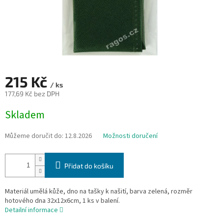
215 Kč
/ ks
177,69 Kč bez DPH
Měrná
Skladem
cena:
Můžeme doručit do:
12.8.2026
Možnosti doručení
Přidat do košíku
Materiál umělá kůže, dno na tašky k našití, barva zelená, rozměr
hotového dna 32x12x6cm, 1 ks v balení.
Detailní informace