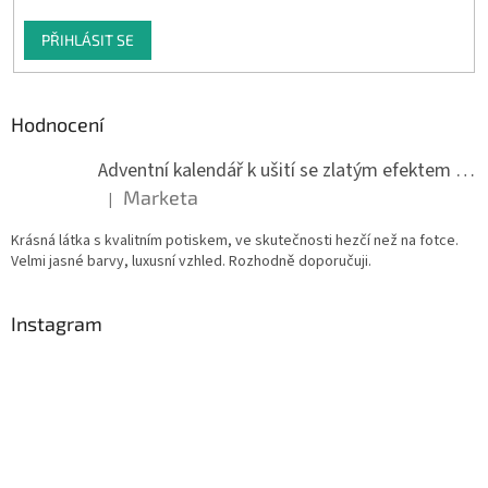
PŘIHLÁSIT SE
Hodnocení
Adventní kalendář k ušití se zlatým efektem 042Q
Marketa
|
Hodnocení produktu je 5 z 5 hvězdiček.
Krásná látka s kvalitním potiskem, ve skutečnosti hezčí než na fotce.
Velmi jasné barvy, luxusní vzhled. Rozhodně doporučuji.
Instagram