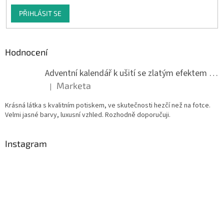
PŘIHLÁSIT SE
Hodnocení
Adventní kalendář k ušití se zlatým efektem 042Q
Marketa
|
Hodnocení produktu je 5 z 5 hvězdiček.
Krásná látka s kvalitním potiskem, ve skutečnosti hezčí než na fotce.
Velmi jasné barvy, luxusní vzhled. Rozhodně doporučuji.
Instagram