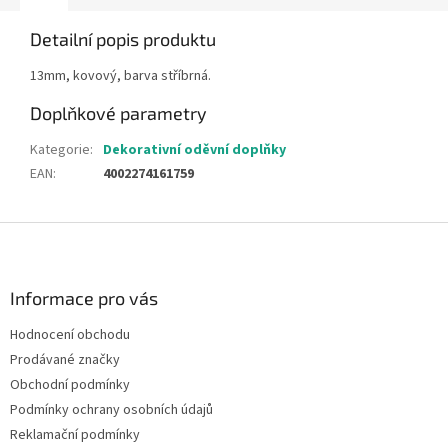
Detailní popis produktu
13mm, kovový, barva stříbrná.
Doplňkové parametry
Kategorie
:
Dekorativní oděvní doplňky
EAN
:
4002274161759
Z
á
p
a
Informace pro vás
t
Hodnocení obchodu
í
Prodávané značky
Obchodní podmínky
Podmínky ochrany osobních údajů
Reklamační podmínky