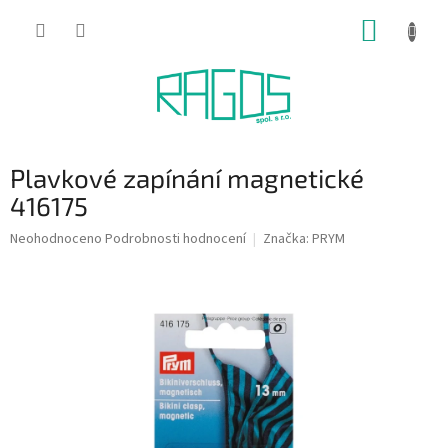
Přejít
NÁKUP
na
obsah
KOŠÍK
Plavkové zapínání magnetické
416175
Průměrné
Neohodnoceno
Podrobnosti hodnocení
Značka:
PRYM
hodnocení
produktu
je
0,0
z
5
hvězdiček.