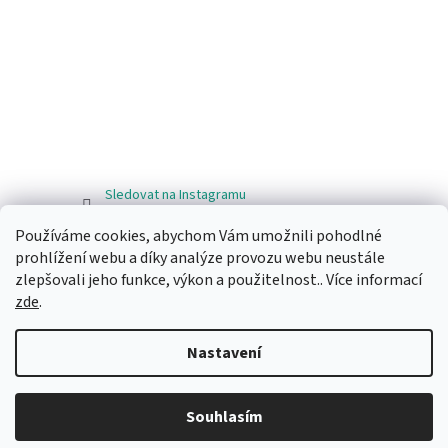
Sledovat na Instagramu
Používáme cookies, abychom Vám umožnili pohodlné
Facebook
prohlížení webu a díky analýze provozu webu neustále
zlepšovali jeho funkce, výkon a použitelnost.. Více informací
zde
.
Nastavení
Vytvořil Shoptet
Souhlasím
Copyright 2026
Ragos.cz
. Všechna práva vyhrazena.