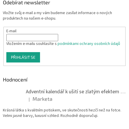
Odebírat newsletter
Vložte svůj e-mail a my vám budeme zasílat informace o nových
produktech na našem e-shopu.
E-mail
Vložením e-mailu souhlasíte s
podmínkami ochrany osobních údajů
PŘIHLÁSIT SE
Hodnocení
Adventní kalendář k ušití se zlatým efektem 042Q
Marketa
|
Hodnocení produktu je 5 z 5 hvězdiček.
Krásná látka s kvalitním potiskem, ve skutečnosti hezčí než na fotce.
Velmi jasné barvy, luxusní vzhled. Rozhodně doporučuji.