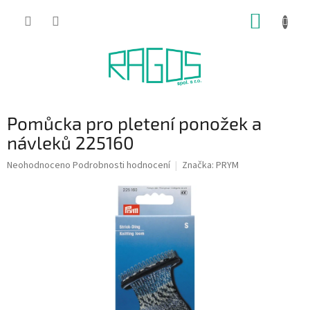
Přejít
NÁKUP
na
obsah
KOŠÍK
Pomůcka pro pletení ponožek a
návleků 225160
Průměrné
Neohodnoceno
Podrobnosti hodnocení
Značka:
PRYM
hodnocení
produktu
je
0,0
z
5
hvězdiček.