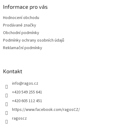
p
a
Informace pro vás
t
Hodnocení obchodu
í
Prodávané značky
Obchodní podmínky
Podmínky ochrany osobních údajů
Reklamační podmínky
Kontakt
info
@
ragos.cz
+420 549 255 641
+420 605 112 451
https://www.facebook.com/ragosCZ/
ragoscz