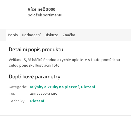
Více než 3000
položek sortimentu
Popis
Hodnocení
Diskuze
Značka
Detailní popis produktu
Velikost S,28 háčků.Snadno a rychle upletete s touto pomůckou
celou ponožku.Ilustrační foto.
Doplňkové parametry
Kategorie
:
Mlýnky a kruhy na pletení
,
Pletení
EAN
:
4002272251605
Techniky
:
Pletení
Z
á