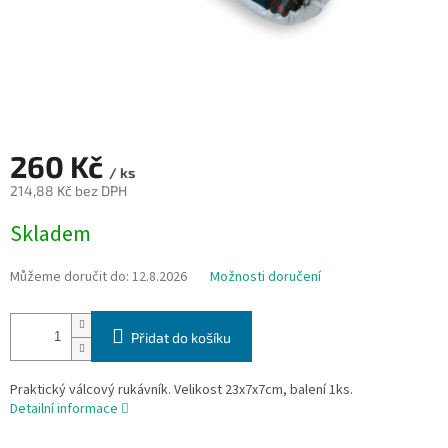
260 Kč
/ ks
214,88 Kč bez DPH
Měrná
Skladem
cena:
Můžeme doručit do:
12.8.2026
Možnosti doručení
Přidat do košíku
Praktický válcový rukávník. Velikost 23x7x7cm, balení 1ks.
Detailní informace