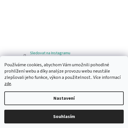
Sledovat na Instagramu
Používáme cookies, abychom Vám umožnili pohodlné
Facebook
prohlížení webu a díky analýze provozu webu neustále
zlepšovali jeho funkce, výkon a použitelnost.. Více informací
zde
.
Nastavení
Vytvořil Shoptet
Souhlasím
Copyright 2026
Ragos.cz
. Všechna práva vyhrazena.