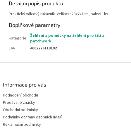
Detailní popis produktu
Praktický válcový rukávník. Velikost 23x7x7cm, balení 1ks.
Doplňkové parametry
Žehlení a pomůcky na žehlení pro šití a
Kategorie
:
patchwork
EAN
:
4002276119192
Z
á
p
a
Informace pro vás
t
Hodnocení obchodu
í
Prodávané značky
Obchodní podmínky
Podmínky ochrany osobních údajů
Reklamační podmínky