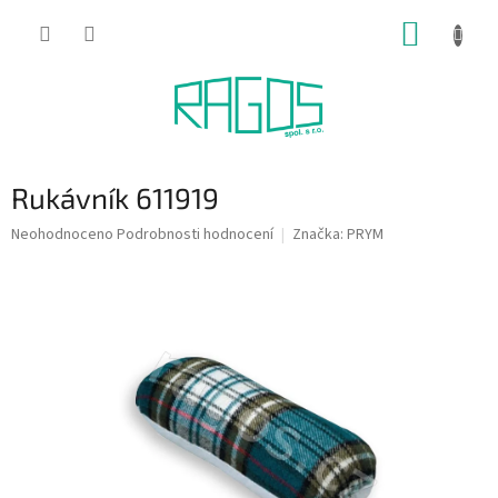
Přejít
NÁKUP
na
obsah
KOŠÍK
Rukávník 611919
Průměrné
Neohodnoceno
Podrobnosti hodnocení
Značka:
PRYM
hodnocení
produktu
je
0,0
z
5
hvězdiček.