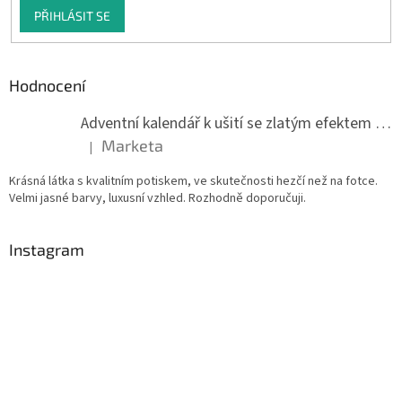
PŘIHLÁSIT SE
Hodnocení
Adventní kalendář k ušití se zlatým efektem 042Q
Marketa
|
Hodnocení produktu je 5 z 5 hvězdiček.
Krásná látka s kvalitním potiskem, ve skutečnosti hezčí než na fotce.
Velmi jasné barvy, luxusní vzhled. Rozhodně doporučuji.
Instagram