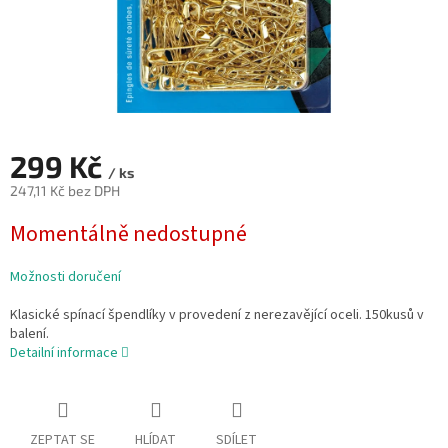
299 Kč
/ ks
247,11 Kč bez DPH
Měrná
Momentálně nedostupné
cena:
Možnosti doručení
Klasické spínací špendlíky v provedení z nerezavějící oceli. 150kusů v
balení.
Detailní informace
ZEPTAT SE
HLÍDAT
SDÍLET