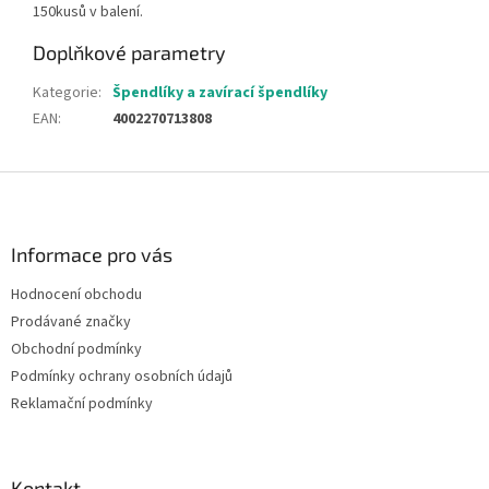
150kusů v balení.
Doplňkové parametry
Kategorie
:
Špendlíky a zavírací špendlíky
EAN
:
4002270713808
Z
á
p
a
Informace pro vás
t
Hodnocení obchodu
í
Prodávané značky
Obchodní podmínky
Podmínky ochrany osobních údajů
Reklamační podmínky
Kontakt