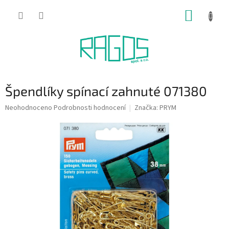
Přejít
NÁKUP
na
obsah
KOŠÍK
Špendlíky spínací zahnuté 071380
Průměrné
Neohodnoceno
Podrobnosti hodnocení
Značka:
PRYM
hodnocení
produktu
je
0,0
z
5
hvězdiček.