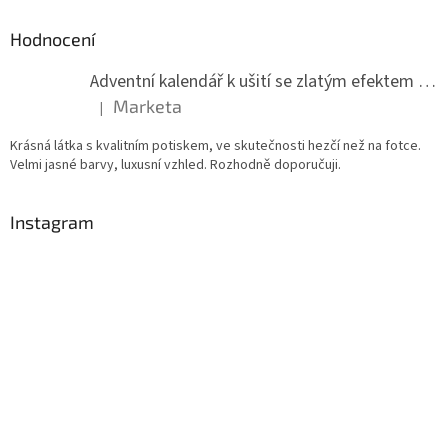
Hodnocení
Adventní kalendář k ušití se zlatým efektem 042Q
Marketa
|
Hodnocení produktu je 5 z 5 hvězdiček.
Krásná látka s kvalitním potiskem, ve skutečnosti hezčí než na fotce.
Velmi jasné barvy, luxusní vzhled. Rozhodně doporučuji.
Instagram