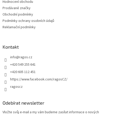
Hodnocení obchodu
í
Prodávané značky
Obchodní podmínky
Podmínky ochrany osobních údajů
Reklamační podmínky
Kontakt
info
@
ragos.cz
+420 549 255 641
+420 605 112 451
https://www.facebook.com/ragosCZ/
ragoscz
Odebírat newsletter
Vložte svůj e-mail a my vám budeme zasílat informace o nových