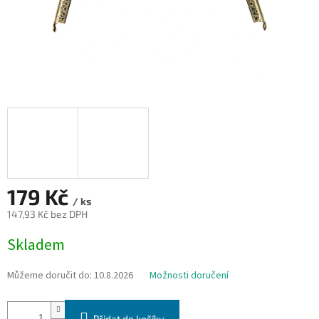
179 Kč
/ ks
147,93 Kč bez DPH
Měrná
Skladem
cena:
Můžeme doručit do:
10.8.2026
Možnosti doručení
Přidat do košíku