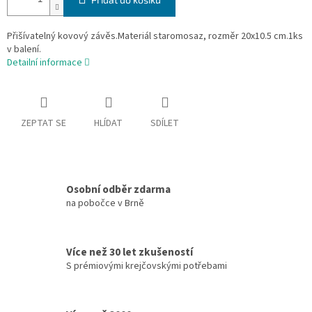
Přišívatelný kovový závěs.Materiál staromosaz, rozměr 20x10.5 cm.1ks
v balení.
Detailní informace
ZEPTAT SE
HLÍDAT
SDÍLET
Osobní odběr zdarma
na pobočce v Brně
Více než 30 let zkušeností
S prémiovými krejčovskými potřebami