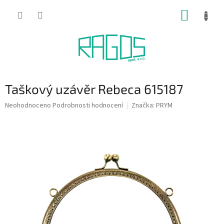
Přejít
NÁKUP
na
obsah
KOŠÍK
Taškový uzávěr Rebeca 615187
Průměrné
Neohodnoceno
Podrobnosti hodnocení
Značka:
PRYM
hodnocení
produktu
je
0,0
z
5
hvězdiček.