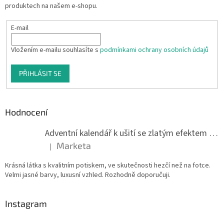
produktech na našem e-shopu.
E-mail
Vložením e-mailu souhlasíte s
podmínkami ochrany osobních údajů
PŘIHLÁSIT SE
Hodnocení
Adventní kalendář k ušití se zlatým efektem 042Q
Marketa
|
Hodnocení produktu je 5 z 5 hvězdiček.
Krásná látka s kvalitním potiskem, ve skutečnosti hezčí než na fotce.
Velmi jasné barvy, luxusní vzhled. Rozhodně doporučuji.
Instagram