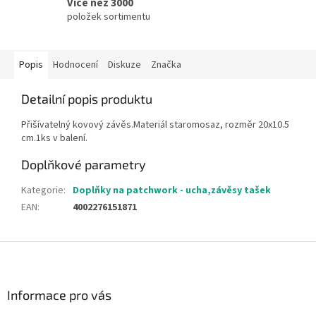
Více než 3000
položek sortimentu
Popis
Hodnocení
Diskuze
Značka
Detailní popis produktu
Přišívatelný kovový závěs.Materiál staromosaz, rozměr 20x10.5
cm.1ks v balení.
Doplňkové parametry
Kategorie
:
Doplňky na patchwork - ucha,závěsy tašek
EAN
:
4002276151871
Z
á
p
a
Informace pro vás
t