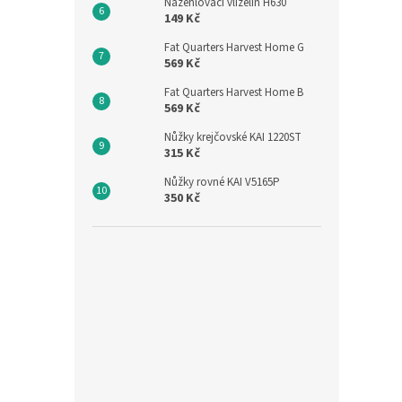
Nažehlovací vlizelin H630
149 Kč
Fat Quarters Harvest Home G
569 Kč
Fat Quarters Harvest Home B
569 Kč
Nůžky krejčovské KAI 1220ST
315 Kč
Nůžky rovné KAI V5165P
350 Kč