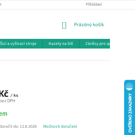
NKY
PODMÍNKY OCHRANY OSOBNÍCH ÚDAJŮ
Přihlášení
REKLAMAČNÍ PODMÍNKY
NÁKUPNÍ
Prázdný košík
KOŠÍK
Šicí a vyšívací stroje
Kazety na šití
Závěsy pro quilty
Ko
 Kč
/ ks
 bez DPH
dem
oručit do:
12.8.2026
Možnosti doručení