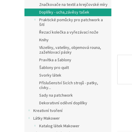
n
Značkovače na textil a krejčovské míry
e
Doplňky - ucha,závěsy tašek
l
Praktické pomůcky pro patchwork a
šití
Řezací kolečka a vyřezávací nože
Knihy
Vlizelíny, vatelíny, objemová rouna,
zažehlovací pásky
Pravítka a šablony
Šablony pro quilt
Svorky látek
Příslušenství šicích strojů - patky,
cívky...
Sady na patchwork
Dekorativní oděvní doplňky
Kreativní tvoření
Látky Makower
Katalog látek Makower