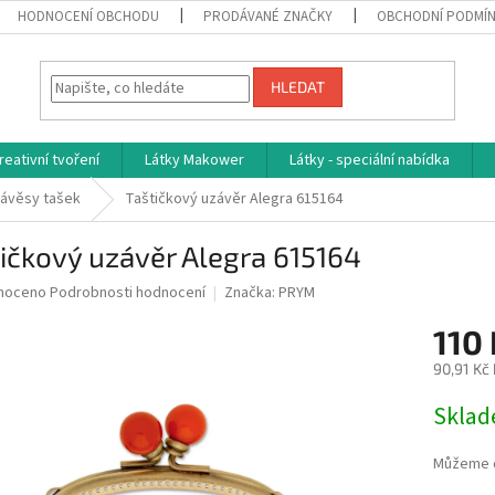
HODNOCENÍ OBCHODU
PRODÁVANÉ ZNAČKY
OBCHODNÍ PODMÍ
HLEDAT
reativní tvoření
Látky Makower
Látky - speciální nabídka
závěsy tašek
Taštičkový uzávěr Alegra 615164
ičkový uzávěr Alegra 615164
né
noceno
Podrobnosti hodnocení
Značka:
PRYM
ní
110
u
90,91 Kč
Měrná
Skla
cena:
ek.
Můžeme d