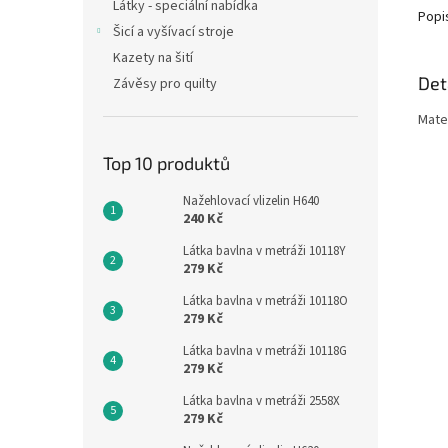
Látky - speciální nabídka
Popi
Šicí a vyšívací stroje
Kazety na šití
Det
Závěsy pro quilty
Mate
Top 10 produktů
Nažehlovací vlizelin H640
240 Kč
Látka bavlna v metráži 10118Y
279 Kč
Látka bavlna v metráži 10118O
279 Kč
Látka bavlna v metráži 10118G
279 Kč
Látka bavlna v metráži 2558X
279 Kč