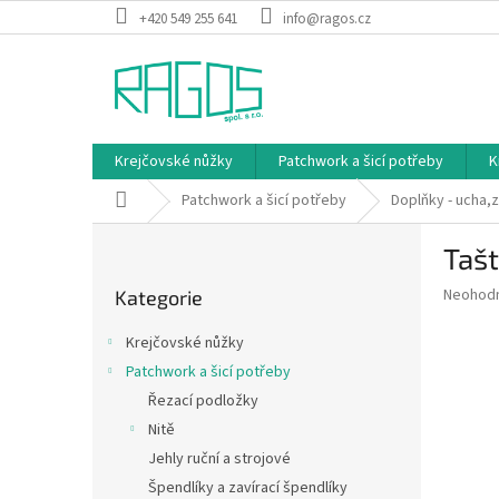
Přejít
+420 549 255 641
info@ragos.cz
na
obsah
Krejčovské nůžky
Patchwork a šicí potřeby
K
Domů
Patchwork a šicí potřeby
Doplňky - ucha,
P
Tašt
o
Přeskočit
s
Průměr
Neohod
Kategorie
kategorie
t
hodnoce
r
produkt
Krejčovské nůžky
a
je
Patchwork a šicí potřeby
0,0
n
z
Řezací podložky
n
5
í
Nitě
hvězdič
p
Jehly ruční a strojové
a
Špendlíky a zavírací špendlíky