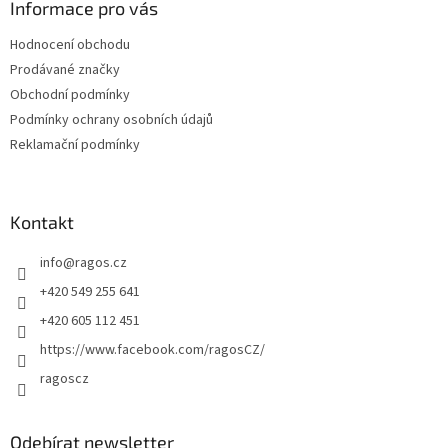
a
Informace pro vás
t
Hodnocení obchodu
í
Prodávané značky
Obchodní podmínky
Podmínky ochrany osobních údajů
Reklamační podmínky
Kontakt
info
@
ragos.cz
+420 549 255 641
+420 605 112 451
https://www.facebook.com/ragosCZ/
ragoscz
Odebírat newsletter