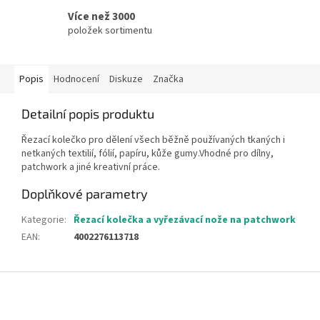
Více než 3000
položek sortimentu
Popis
Hodnocení
Diskuze
Značka
Detailní popis produktu
Řezací kolečko pro dělení všech běžně používaných tkaných i
netkaných textilií, fólií, papíru, kůže gumy.Vhodné pro dílny,
patchwork a jiné kreativní práce.
Doplňkové parametry
Kategorie
:
Řezací kolečka a vyřezávací nože na patchwork
EAN
:
4002276113718
Z
á
p