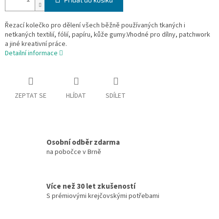
Řezací kolečko pro dělení všech běžně používaných tkaných i
netkaných textilií, fólií, papíru, kůže gumy.Vhodné pro dílny, patchwork
a jiné kreativní práce.
Detailní informace
ZEPTAT SE
HLÍDAT
SDÍLET
Osobní odběr zdarma
na pobočce v Brně
Více než 30 let zkušeností
S prémiovými krejčovskými potřebami