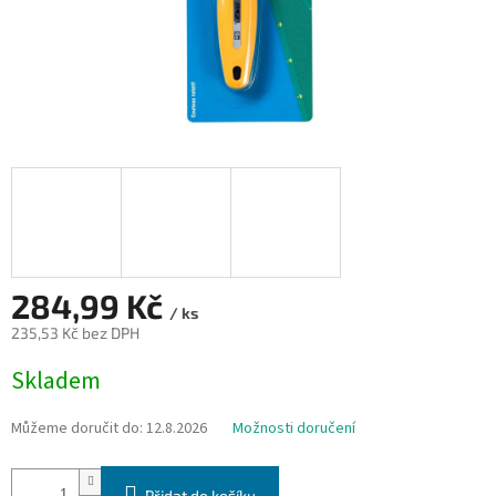
284,99 Kč
/ ks
235,53 Kč bez DPH
Měrná
Skladem
cena:
Můžeme doručit do:
12.8.2026
Možnosti doručení
Přidat do košíku