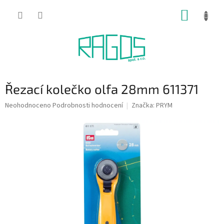
Přejít
NÁKUP
na
obsah
KOŠÍK
Řezací kolečko olfa 28mm 611371
Průměrné
Neohodnoceno
Podrobnosti hodnocení
Značka:
PRYM
hodnocení
produktu
je
0,0
z
5
hvězdiček.