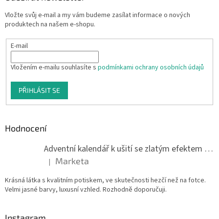
Vložte svůj e-mail a my vám budeme zasílat informace o nových
produktech na našem e-shopu.
E-mail
Vložením e-mailu souhlasíte s
podmínkami ochrany osobních údajů
PŘIHLÁSIT SE
Hodnocení
Adventní kalendář k ušití se zlatým efektem 042Q
Marketa
|
Hodnocení produktu je 5 z 5 hvězdiček.
Krásná látka s kvalitním potiskem, ve skutečnosti hezčí než na fotce.
Velmi jasné barvy, luxusní vzhled. Rozhodně doporučuji.
Instagram