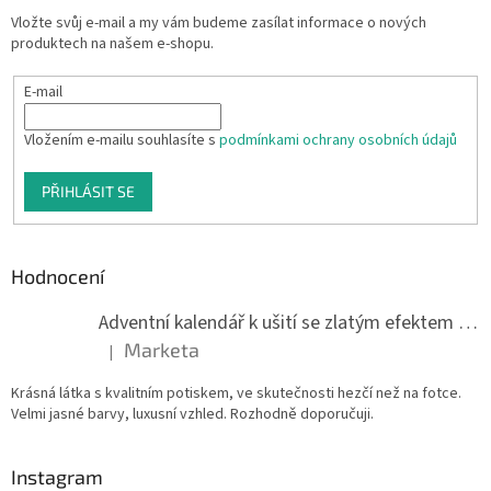
Vložte svůj e-mail a my vám budeme zasílat informace o nových
produktech na našem e-shopu.
E-mail
Vložením e-mailu souhlasíte s
podmínkami ochrany osobních údajů
PŘIHLÁSIT SE
Hodnocení
Adventní kalendář k ušití se zlatým efektem 042Q
Marketa
|
Hodnocení produktu je 5 z 5 hvězdiček.
Krásná látka s kvalitním potiskem, ve skutečnosti hezčí než na fotce.
Velmi jasné barvy, luxusní vzhled. Rozhodně doporučuji.
Instagram