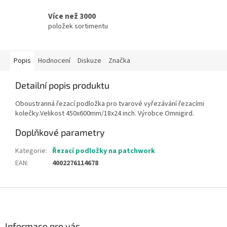
Více než 3000
položek sortimentu
Popis
Hodnocení
Diskuze
Značka
Detailní popis produktu
Oboustranná řezací podložka pro tvarové vyřezávání řezacími
kolečky.Velikost 450x600mm/18x24 inch. Výrobce Omnigird.
Doplňkové parametry
Kategorie
:
Řezací podložky na patchwork
EAN
:
4002276114678
Z
á
p
a
Informace pro vás