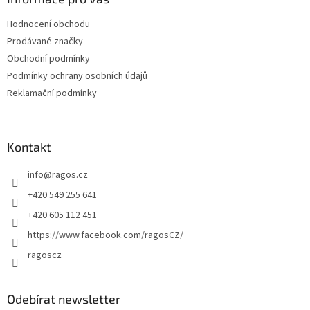
t
Hodnocení obchodu
í
Prodávané značky
Obchodní podmínky
Podmínky ochrany osobních údajů
Reklamační podmínky
Kontakt
info
@
ragos.cz
+420 549 255 641
+420 605 112 451
https://www.facebook.com/ragosCZ/
ragoscz
Odebírat newsletter