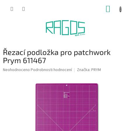
Přejít
NÁKUP
na
obsah
KOŠÍK
Řezací podložka pro patchwork
Prym 611467
Průměrné
Neohodnoceno
Podrobnosti hodnocení
Značka:
PRYM
hodnocení
produktu
je
0,0
z
5
hvězdiček.