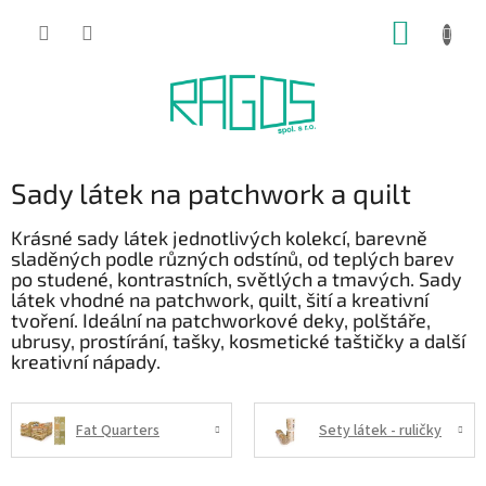
Přejít
NÁKUP
na
obsah
KOŠÍK
Sady látek na patchwork a quilt
Krásné sady látek jednotlivých kolekcí, barevně
sladěných podle různých odstínů, od teplých barev
po studené, kontrastních, světlých a tmavých. Sady
látek vhodné na patchwork, quilt, šití a kreativní
tvoření. Ideální na patchworkové deky, polštáře,
ubrusy, prostírání, tašky, kosmetické taštičky a další
kreativní nápady.
Fat Quarters
Sety látek - ruličky