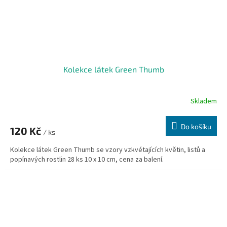
Kolekce látek Green Thumb
Skladem
Do košíku
120 Kč
/ ks
Kolekce látek Green Thumb se vzory vzkvétajících květin, listů a
popínavých rostlin 28 ks 10 x 10 cm, cena za balení.