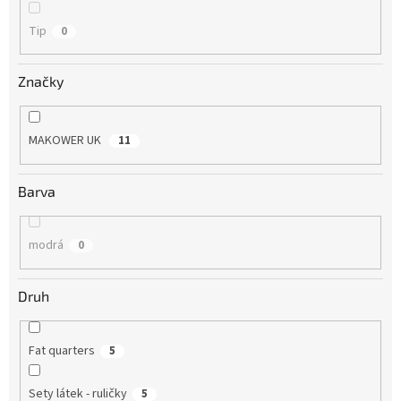
Tip
0
Značky
MAKOWER UK
11
Barva
modrá
0
Druh
Fat quarters
5
Sety látek - ruličky
5