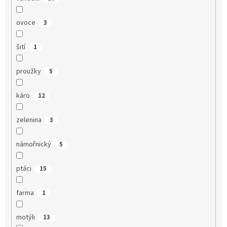
ovoce
3
šití
1
proužky
5
káro
12
zelenina
3
námořnický
5
ptáci
15
farma
1
motýli
13