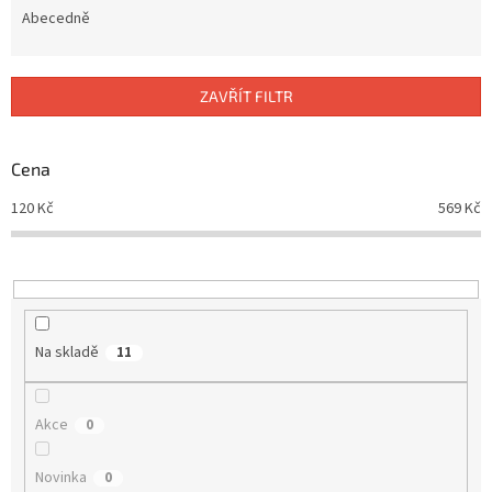
e
Abecedně
n
í
p
ZAVŘÍT FILTR
r
o
d
Cena
u
120
Kč
569
Kč
k
t
ů
Na skladě
11
Akce
0
Novinka
0