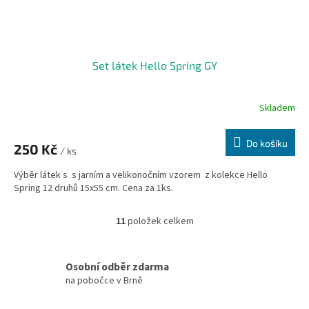
Set látek Hello Spring GY
Skladem
Do košíku
250 Kč
/ ks
Výběr látek s s jarním a velikonočním vzorem z kolekce Hello
Spring 12 druhů 15x55 cm. Cena za 1ks.
11
položek celkem
O
v
l
á
Osobní odběr zdarma
d
na pobočce v Brně
a
c