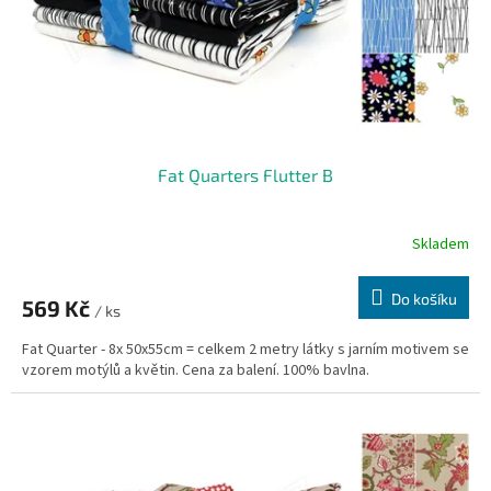
d
u
k
t
ů
Fat Quarters Flutter B
Skladem
Do košíku
569 Kč
/ ks
Fat Quarter - 8x 50x55cm = celkem 2 metry látky s jarním motivem se
vzorem motýlů a květin. Cena za balení. 100% bavlna.