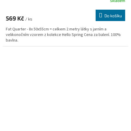
Skladem
Do košíku
569 Kč
/ ks
Fat Quarter - 8x 50x55cm = celkem 2 metry látky s jarním a
velikonočním vzorem z kolekce Hello Spring Cena za balení. 100%
bavlna.