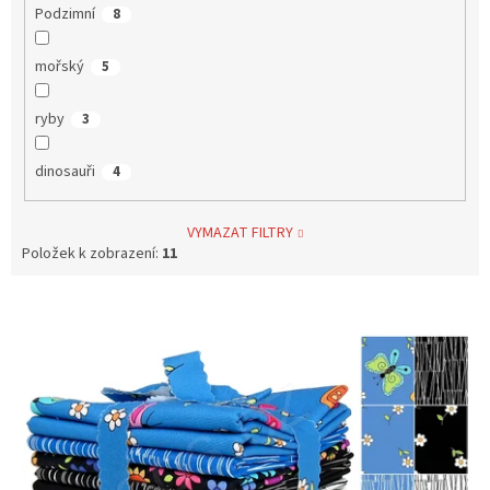
Podzimní
8
mořský
5
ryby
3
dinosauři
4
VYMAZAT FILTRY
Položek k zobrazení:
11
V
ý
p
i
s
p
r
o