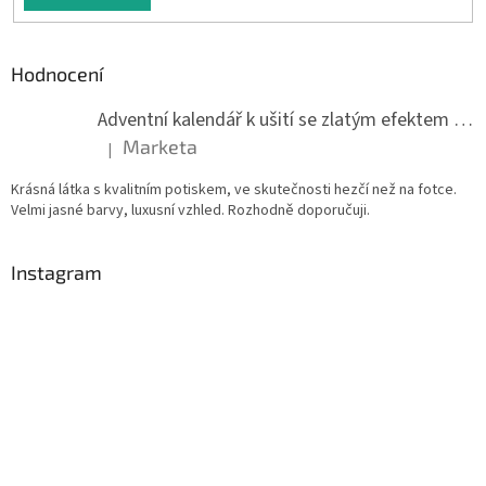
Hodnocení
Adventní kalendář k ušití se zlatým efektem 042Q
Marketa
|
Hodnocení produktu je 5 z 5 hvězdiček.
Krásná látka s kvalitním potiskem, ve skutečnosti hezčí než na fotce.
Velmi jasné barvy, luxusní vzhled. Rozhodně doporučuji.
Instagram