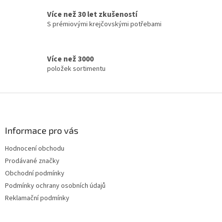
í
Více než 30 let zkušeností
p
S prémiovými krejčovskými potřebami
r
v
k
y
Více než 3000
v
položek sortimentu
ý
p
i
Z
s
á
u
p
a
Informace pro vás
t
Hodnocení obchodu
í
Prodávané značky
Obchodní podmínky
Podmínky ochrany osobních údajů
Reklamační podmínky