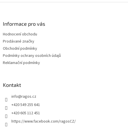
Z
á
p
a
Informace pro vás
t
Hodnocení obchodu
í
Prodávané značky
Obchodní podmínky
Podmínky ochrany osobních údajů
Reklamační podmínky
Kontakt
info
@
ragos.cz
+420 549 255 641
+420 605 112 451
https://www.facebook.com/ragosCZ/