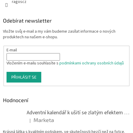
ragoscz
Odebírat newsletter
Vložte svůj e-mail a my vám budeme zasílat informace o nových
produktech na našem e-shopu.
E-mail
Vložením e-mailu souhlasíte s
podmínkami ochrany osobních údajů
PŘIHLÁSIT SE
Hodnocení
Adventní kalendář k ušití se zlatým efektem 042Q
Marketa
|
Hodnocení produktu je 5 z 5 hvězdiček.
Krásná látka s kvalitním potiskem, ve skutečnosti hezčí než na fotce.