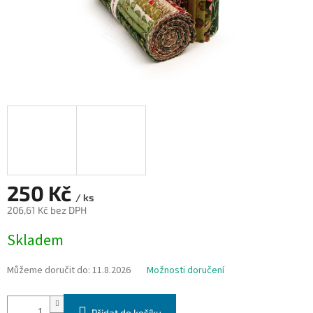
250 Kč
/ ks
206,61 Kč bez DPH
Měrná
Skladem
cena:
Můžeme doručit do:
11.8.2026
Možnosti doručení
Přidat do košíku