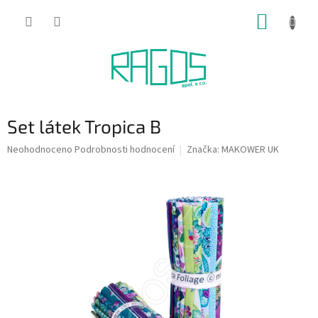
Přejít
NÁKUP
na
obsah
KOŠÍK
Set látek Tropica B
Průměrné
Neohodnoceno
Podrobnosti hodnocení
Značka:
MAKOWER UK
hodnocení
produktu
je
0,0
z
5
hvězdiček.