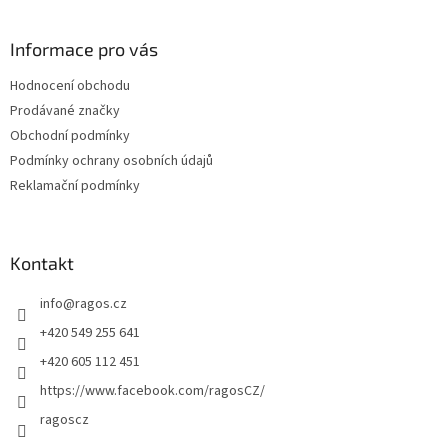
á
p
a
Informace pro vás
t
Hodnocení obchodu
í
Prodávané značky
Obchodní podmínky
Podmínky ochrany osobních údajů
Reklamační podmínky
Kontakt
info
@
ragos.cz
+420 549 255 641
+420 605 112 451
https://www.facebook.com/ragosCZ/
ragoscz