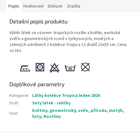
Popis
Hodnocení
Diskuze
Značka
Detailní popis produktu
Výběr
látek se vzorem tropických rostlin a květin, exotické
zvěře a geometrických vzorů v tyrkysových, modrých a
zelených odstínech z kolekce Tropica
12 druhů 15x55 cm. Cena
za 1ks.
Doplňkové parametry
Kategorie
:
Látky kolekce Tropica leden 2026
Druh
:
Sety látek - ruličky
květiny
,
geometrický
,
zvíře
,
příroda
,
motýli
,
Vzor
:
listy
,
Rostliny
Z