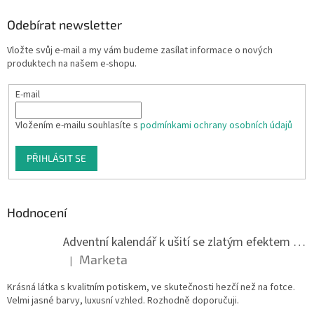
Odebírat newsletter
Vložte svůj e-mail a my vám budeme zasílat informace o nových
produktech na našem e-shopu.
E-mail
Vložením e-mailu souhlasíte s
podmínkami ochrany osobních údajů
PŘIHLÁSIT SE
Hodnocení
Adventní kalendář k ušití se zlatým efektem 042Q
Marketa
|
Hodnocení produktu je 5 z 5 hvězdiček.
Krásná látka s kvalitním potiskem, ve skutečnosti hezčí než na fotce.
Velmi jasné barvy, luxusní vzhled. Rozhodně doporučuji.