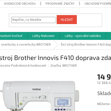
HODNOCENÍ OBCHODU
PRODÁVANÉ ZNAČKY
OBCHODNÍ PODMÍ
HLEDAT
reativní tvoření
Látky Makower
Látky - speciální nabídka
je, overlocky a coverlocky BROTHER
Šicí stroj Brother Innovis F410 d
 stroj Brother Innovis F410 doprava z
né
noceno
Podrobnosti hodnocení
Značka:
BROTHER
ní
14 
u
12 388,4
Měrná
Sklad
cena:
ek.
Můžeme d