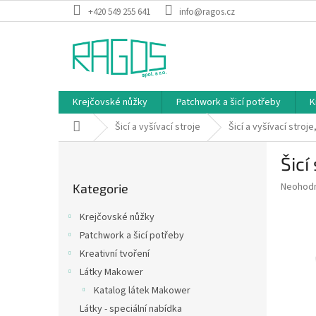
Přejít
+420 549 255 641
info@ragos.cz
na
obsah
Krejčovské nůžky
Patchwork a šicí potřeby
K
Domů
Šicí a vyšívací stroje
Šicí a vyšívací stro
P
Šicí
o
Přeskočit
s
Průměr
Neohod
Kategorie
kategorie
t
hodnoce
r
produkt
Krejčovské nůžky
a
je
Patchwork a šicí potřeby
0,0
n
z
Kreativní tvoření
n
5
í
Látky Makower
hvězdič
p
Katalog látek Makower
a
Látky - speciální nabídka