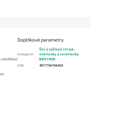
Doplňkové parametry
Šicí a vyšívací stroje,
Kategorie
:
overlocky a coverlocky
ým odstřihem
BROTHER
EAN
:
4977766766418
om.