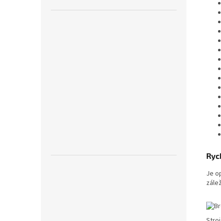
Ryc
Je op
zále
Stro