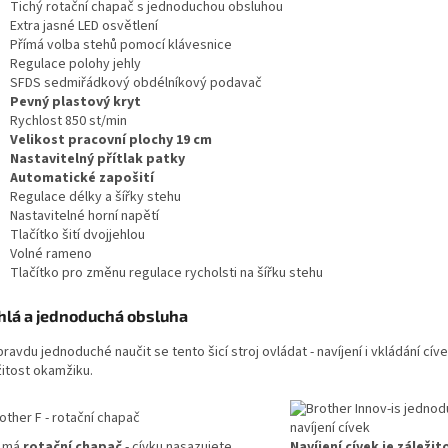
Tichý rotační chapač s jednoduchou obsluhou
Extra jasné LED osvětlení
Přímá volba stehů pomocí klávesnice
Regulace polohy jehly
SFDS sedmiřádkový obdélníkový podavač
Pevný plastový kryt
Rychlost 850 st/min
Velikost pracovní plochy 19 cm
Nastavitelný přítlak patky
Automatické zapošití
Regulace délky a šířky stehu
Nastavitelné horní napětí
Tlačítko šití dvojjehlou
Volné rameno
Tlačítko pro změnu regulace rycholsti na šířku stehu
hlá a jednoduchá obsluha
ravdu jednoduché naučit se tento šicí stroj ovládat - navíjení i vkládání cíve
žitost okamžiku.
j má
rotační chapač
- cívku nasazujete
Navíjení cívek je záležit