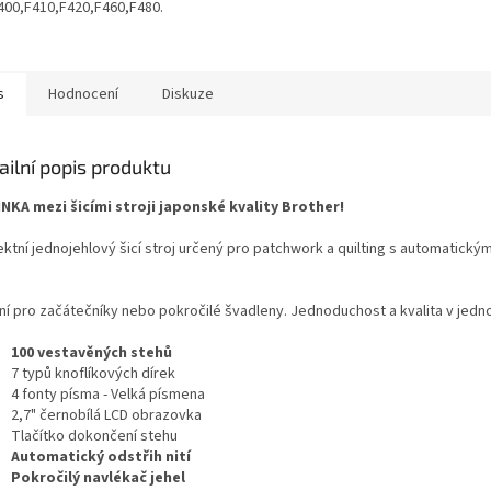
400,F410,F420,F460,F480. Nepostradatelný
k při quiltování a šití
 dílů.
s
Hodnocení
Diskuze
ailní popis produktu
NKA mezi šicími stroji japonské kvality Brother!
ektní jednojehlový šicí stroj určený pro patchwork a quilting s automatick
lní pro začátečníky nebo pokročilé švadleny. Jednoduchost a kvalita v jedn
100 vestavěných stehů
7 typů knoflíkových dírek
4 fonty písma - Velká písmena
2,7" černobílá LCD obrazovka
Tlačítko dokončení stehu
Automatický odstřih nití
Pokročilý navlékač jehel