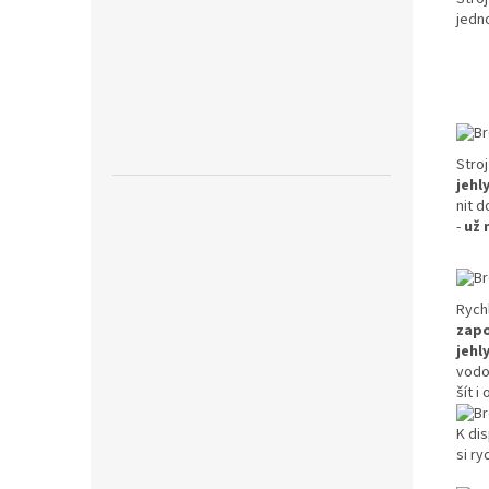
jedno
Stro
jehly
nit 
-
už 
Rychl
zapo
jehl
vodo
šít 
K di
si ry