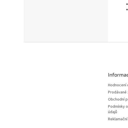
Z
á
p
a
t
Informac
í
Hodnocení
Prodávané 
Obchodní 
Podmínky o
údajů
Reklamační