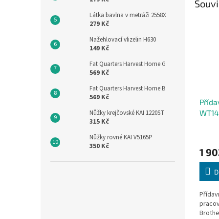
Souvi
Látka bavlna v metráži 2558X
279 Kč
Nažehlovací vlizelin H630
149 Kč
Fat Quarters Harvest Home G
569 Kč
Fat Quarters Harvest Home B
569 Kč
Přída
WT14
Nůžky krejčovské KAI 1220ST
315 Kč
Nůžky rovné KAI V5165P
350 Kč
1 90
D
Přídav
pracov
Brothe