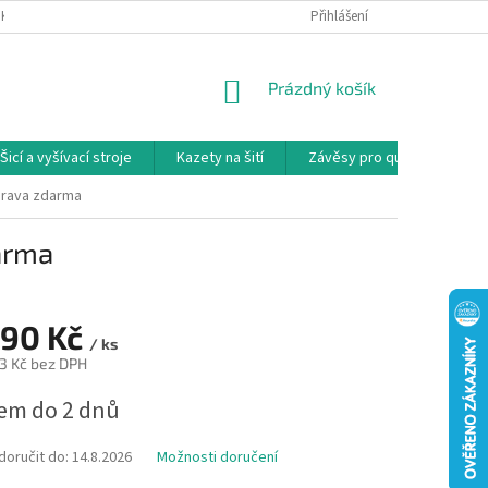
NKY
PODMÍNKY OCHRANY OSOBNÍCH ÚDAJŮ
Přihlášení
REKLAMAČNÍ PODMÍNKY
NÁKUPNÍ
Prázdný košík
KOŠÍK
Šicí a vyšívací stroje
Kazety na šití
Závěsy pro quilty
Ko
oprava zdarma
darma
990 Kč
/ ks
3 Kč bez DPH
em do 2 dnů
oručit do:
14.8.2026
Možnosti doručení