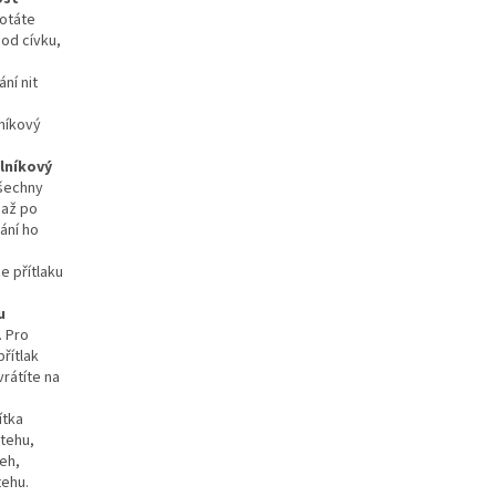
motáte
od cívku,
ní nit
lníkový
šechny
 až po
vání ho
u
. Pro
řítlak
rátíte na
stehu,
eh,
tehu.