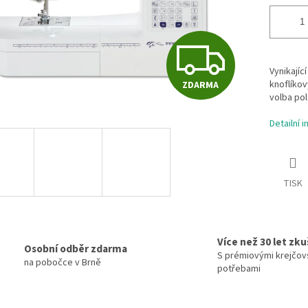
Z
Vynikajíc
knoflíkov
ZDARMA
D
volba pol
Detailní 
A
TISK
R
M
Více než 30 let zk
Osobní odběr zdarma
S prémiovými krejčov
na pobočce v Brně
potřebami
A