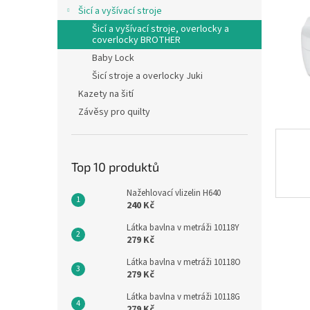
n
Šicí a vyšívací stroje
e
Šicí a vyšívací stroje, overlocky a
l
coverlocky BROTHER
Baby Lock
Šicí stroje a overlocky Juki
Kazety na šití
Závěsy pro quilty
Top 10 produktů
Nažehlovací vlizelin H640
240 Kč
Látka bavlna v metráži 10118Y
279 Kč
Látka bavlna v metráži 10118O
279 Kč
Látka bavlna v metráži 10118G
279 Kč