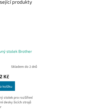
sející produkty
vný stolek Brother
Skladem do 2 dnů
2 Kč
o košíku
ný stolek pro rozšíření
ní desky šicích strojů
r