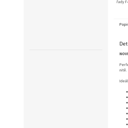
řady F
pomocní
velkých
Popi
Det
NOVI
Perf
nitě.
Ideá