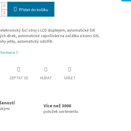
Přidat do košíku
í elekronický šicí stroj s LCD displejem, automatické šití
ých dírek, automatické zapošívání na začátku a konci šití,
ohy jehly, automatický odstřih.
informace
ZEPTAT SE
HLÍDAT
SDÍLET
ušeností
Více než 3000
skými
položek sortimentu