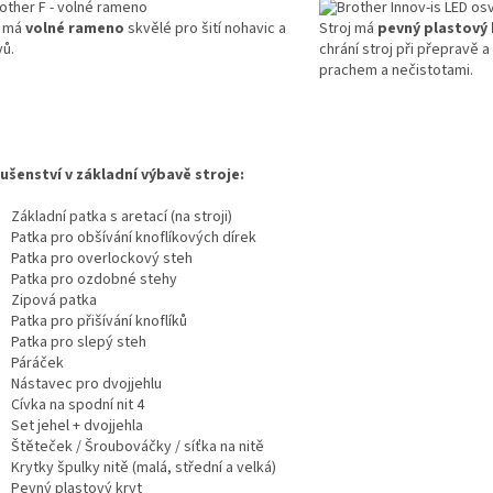
j má
volné rameno
skvělé pro šití nohavic a
Stroj má
pevný plastový 
vů.
chrání stroj při přepravě 
prachem a nečistotami.
lušenství v základní výbavě stroje:
Základní patka s aretací (na stroji)
Patka pro obšívání knoflíkových dírek
Patka pro overlockový steh
Patka pro ozdobné stehy
Zipová patka
Patka pro přišívání knoflíků
Patka pro slepý steh
Páráček
Nástavec pro dvojjehlu
Cívka na spodní nit 4
Set jehel + dvojjehla
Štěteček / Šroubováčky / síťka na nitě
Krytky špulky nitě (malá, střední a velká)
Pevný plastový kryt