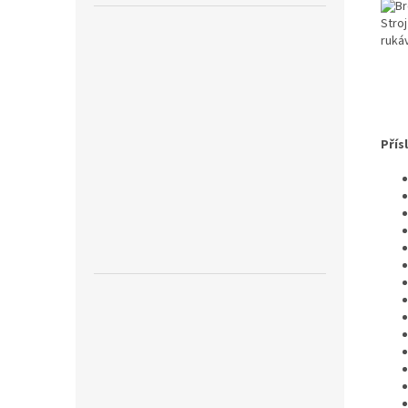
Stro
ruká
Přís