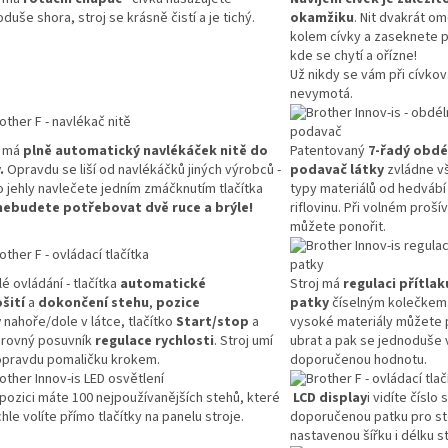
duše shora, stroj se krásně čistí a je tichý.
okamžiku
. Nit dvakrát o
kolem cívky a zaseknete p
kde se chytí a ořízne!
Už nikdy se vám při cívková
nevymotá.
j má
plně automatický navlékáček nitě do
Patentovaný
7-řadý obdé
.
Opravdu se liší od navlékáčků jiných výrobců -
podavač látky
zvládne v
do jehly navlečete jedním zmáčknutím tlačítka
typy materiálů od hedvábí
nebudete potřebovat dvě ruce a brýle!
riflovinu. Při volném proší
můžete ponořit.
é ovládání - tlačítka
automatické
Stroj má
regulaci přítlak
šití
a
dokončení stehu
,
pozice
patky
číselným kolečkem
y
nahoře/dole v látce, tlačítko
Start/stop
a
vysoké materiály můžete p
rovný posuvník
regulace rychlosti
. Stroj umí
ubrat a pak se jednoduše v
i opravdu pomaličku krokem.
doporučenou hodnotu.
spozici máte 100 nejpoužívanějších stehů, které
LCD display
i vidíte číslo 
chle volíte přímo tlačítky na panelu stroje.
doporučenou patku pro st
nastavenou šířku i délku s