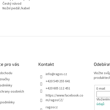
Český návod
Nožní pedál /kabel
e pro vás
Kontakt
Odebíra
 obchodu
Vložte svů
info
@
ragos.cz
produktech
značky
+420 549 255 641
podmínky
+420 605 112 451
E-mail
chrany osobních
https://www.facebook.co
Vložením
m/ragosCZ/
 podmínky
údajů
ragoscz