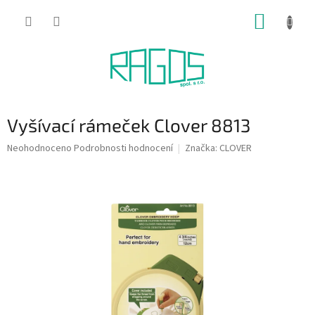
Přejít
NÁKUP
na
obsah
KOŠÍK
Vyšívací rámeček Clover 8813
Průměrné
Neohodnoceno
Podrobnosti hodnocení
Značka:
CLOVER
hodnocení
produktu
je
0,0
z
5
hvězdiček.