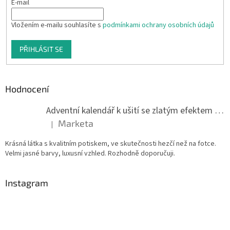
E-mail
Vložením e-mailu souhlasíte s
podmínkami ochrany osobních údajů
PŘIHLÁSIT SE
Hodnocení
Adventní kalendář k ušití se zlatým efektem 042Q
Marketa
|
Hodnocení produktu je 5 z 5 hvězdiček.
Krásná látka s kvalitním potiskem, ve skutečnosti hezčí než na fotce.
Velmi jasné barvy, luxusní vzhled. Rozhodně doporučuji.
Instagram