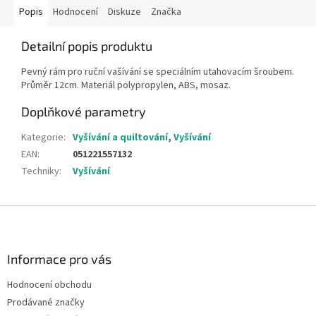
Popis
Hodnocení
Diskuze
Značka
Detailní popis produktu
Pevný rám pro ruční vašívání se speciálním utahovacím šroubem.
Průměr 12cm. Materiál polypropylen, ABS, mosaz.
Doplňkové parametry
Kategorie
:
Vyšívání a quiltování
,
Vyšívání
EAN
:
051221557132
Techniky
:
Vyšívání
Z
á
p
a
Informace pro vás
t
Hodnocení obchodu
í
Prodávané značky