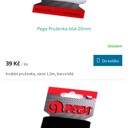
t
ů
Pega Pruženka bílá 20mm
Skladem
Do košíku
39 Kč
/ ks
Kvalitní pruženka, návin 1,5m, barva bílá