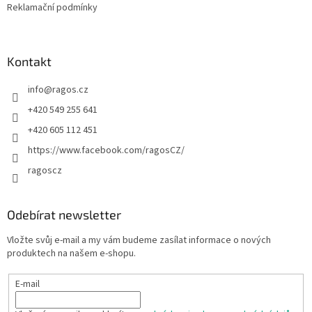
Reklamační podmínky
v
ý
p
i
Kontakt
s
u
info
@
ragos.cz
+420 549 255 641
+420 605 112 451
https://www.facebook.com/ragosCZ/
ragoscz
Odebírat newsletter
Vložte svůj e-mail a my vám budeme zasílat informace o nových
produktech na našem e-shopu.
E-mail