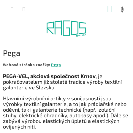
Přejít
NÁKUP
na
obsah
KOŠÍK
Pega
Webová stránka značky:
Pega
PEGA-VEL, akciová společnost Krnov
, je
pokračovatelem již stoleté tradice výroby textilní
galanterie ve Slezsku.
Hlavními výrobními artikly v současnosti jsou
výrobky textilní galanterie, a to jak prádlařské nebo
oděvní, tak i galanterie technické (např. izolační
stuhy, elektrické ohradníky, autopasy apod.). Dále se
zabývá výrobou elastických úpletů a elastických
ovíjených nití.