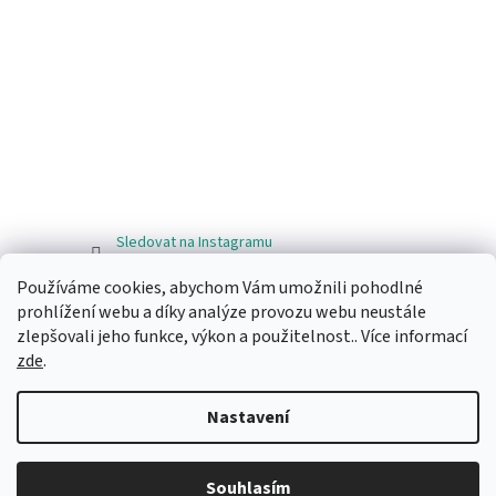
Sledovat na Instagramu
Používáme cookies, abychom Vám umožnili pohodlné
Facebook
prohlížení webu a díky analýze provozu webu neustále
zlepšovali jeho funkce, výkon a použitelnost.. Více informací
zde
.
Nastavení
Vytvořil Shoptet
Souhlasím
Copyright 2026
Ragos.cz
. Všechna práva vyhrazena.