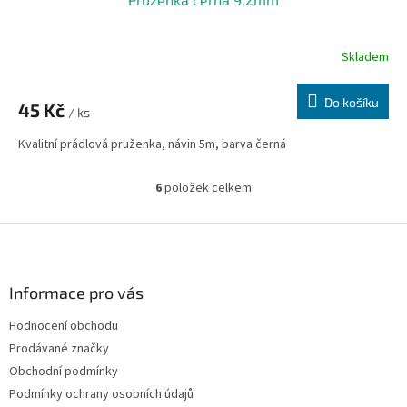
Skladem
Do košíku
45 Kč
/ ks
Kvalitní prádlová pruženka, návin 5m, barva černá
6
položek celkem
O
v
l
Z
á
á
d
p
a
a
Informace pro vás
c
t
í
Hodnocení obchodu
í
p
Prodávané značky
r
v
Obchodní podmínky
k
Podmínky ochrany osobních údajů
y