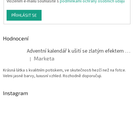
Vložením e-mailu souhlasíte s
podmínkami ochrany osobních údajů
PŘIHLÁSIT SE
Hodnocení
Adventní kalendář k ušití se zlatým efektem 042Q
Marketa
|
Hodnocení produktu je 5 z 5 hvězdiček.
Krásná látka s kvalitním potiskem, ve skutečnosti hezčí než na fotce.
Velmi jasné barvy, luxusní vzhled. Rozhodně doporučuji.
Instagram