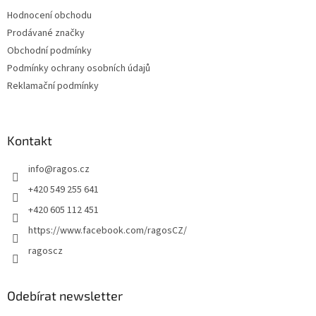
t
Hodnocení obchodu
í
Prodávané značky
Obchodní podmínky
Podmínky ochrany osobních údajů
Reklamační podmínky
Kontakt
info
@
ragos.cz
+420 549 255 641
+420 605 112 451
https://www.facebook.com/ragosCZ/
ragoscz
Odebírat newsletter