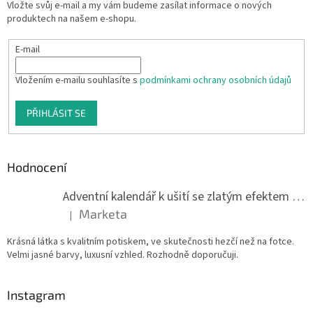
Vložte svůj e-mail a my vám budeme zasílat informace o nových
produktech na našem e-shopu.
E-mail
Vložením e-mailu souhlasíte s
podmínkami ochrany osobních údajů
PŘIHLÁSIT SE
Hodnocení
Adventní kalendář k ušití se zlatým efektem 042Q
Marketa
|
Hodnocení produktu je 5 z 5 hvězdiček.
Krásná látka s kvalitním potiskem, ve skutečnosti hezčí než na fotce.
Velmi jasné barvy, luxusní vzhled. Rozhodně doporučuji.
Instagram