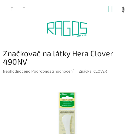
Přejít
NÁKUP
na
obsah
KOŠÍK
Značkovač na látky Hera Clover
490NV
Průměrné
Neohodnoceno
Podrobnosti hodnocení
Značka:
CLOVER
hodnocení
produktu
je
0,0
z
5
hvězdiček.