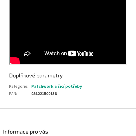
Doplňkové parametry
Kategorie
:
Patchwork a šicí potřeby
EAN
:
051221500138
Z
á
p
a
Informace pro vás