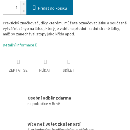
Přidat do košíku
Praktický značkovač, díky kterému můžete označovat látku a současně
vytvářet záhyb na látce, který je vidět na přední i zadní straně látky,
aniž by zanechával stopy jako křída apod.
Detailní informace
ZEPTAT SE
HLÍDAT
SDÍLET
Osobní odběr zdarma
na pobočce v Brně
Více než 30 let zkušeností
S prémiovými krejčovskými potřebami