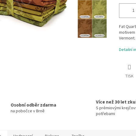
Fat Quart
motivem 
Vermont. 
Detailní 
TISK
Více než 30 let zk
Osobní odběr zdarma
S prémiovými krejčov
na pobočce v Brně
potřebami