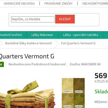
HODNOCENÍ OBCHODU
PRODÁVANÉ ZNAČKY
OBCHODNÍ PODMÍ
HLEDAT
reativní tvoření
Látky Makower
Látky - speciální nabídka
Bavlněné látky kolekce Vermont
Fat Quarters Vermont G
Quarters Vermont G
Průměrné
Neohodnoceno
Podrobnosti hodnocení
Značka:
MAKOWER UK
ka
hodnocení
produktu
569
je
470,25 K
0,0
z
Měrná
Skla
5
cena:
hvězdiček.
Můžeme d