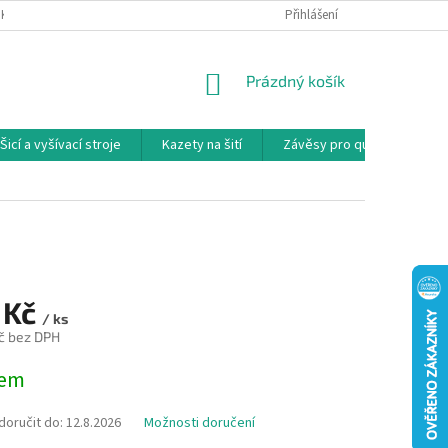
NKY
PODMÍNKY OCHRANY OSOBNÍCH ÚDAJŮ
Přihlášení
REKLAMAČNÍ PODMÍNKY
NÁKUPNÍ
Prázdný košík
KOŠÍK
Šicí a vyšívací stroje
Kazety na šití
Závěsy pro quilty
Ko
 Kč
/ ks
č bez DPH
dem
oručit do:
12.8.2026
Možnosti doručení