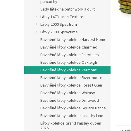
n
punčochy
e
Sady látek na patchwork a quilt
l
Látky 1473 Linen Texture
Látky 2000 Spectrum
Látky 2800 Spraytime
Bavlněné látky kolekce Harvest Home
Bavlněné látky kolekce Charmed
Bavlněné látky kolekce Fairytales
Bavlněné látky kolekce Oakleigh
Bavlněné látky kolekce Vermont
Bavlněné látky kolekce Rivermoore
Bavlněné látky kolekce Forest Glen
Bavlněné látky kolekce Whimsy
Bavlněné látky kolekce Driftwood
Bavlněné látky kolekce Square Dance
Bavlněné látky kolekce Laundry Line
Látky kolekce Grand Paisley duben
2026