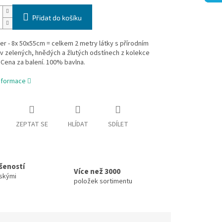
Přidat do košíku
er - 8x 50x55cm = celkem 2 metry látky s přírodním
v zelených, hnědých a žlutých odstínech z kolekce
Cena za balení. 100% bavlna.
informace
ZEPTAT SE
HLÍDAT
SDÍLET
ušeností
Více než 3000
skými
položek sortimentu