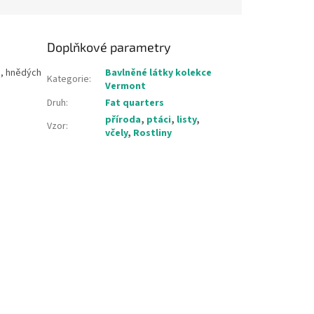
Doplňkové parametry
h, hnědých
Bavlněné látky kolekce
Kategorie
:
Vermont
Druh
:
Fat quarters
příroda
,
ptáci
,
listy
,
Vzor
:
včely
,
Rostliny