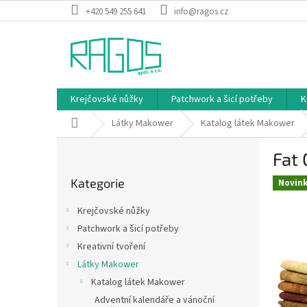
Přejít
+420 549 255 641
info@ragos.cz
na
obsah
Krejčovské nůžky
Patchwork a šicí potřeby
K
Domů
Látky Makower
Katalog látek Makower
P
Fat 
o
Přeskočit
s
Kategorie
kategorie
Novin
t
r
Krejčovské nůžky
a
Patchwork a šicí potřeby
n
Kreativní tvoření
n
í
Látky Makower
p
Katalog látek Makower
a
Adventní kalendáře a vánoční