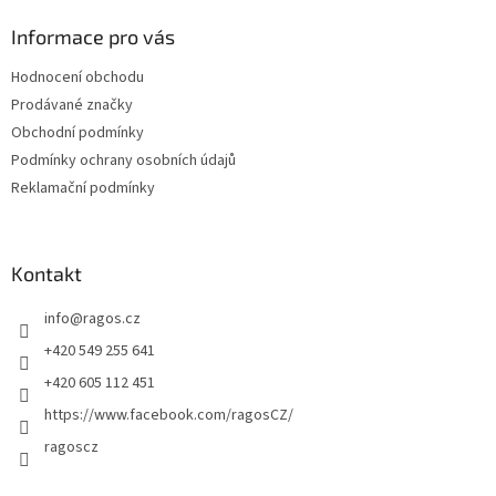
p
a
Informace pro vás
t
Hodnocení obchodu
í
Prodávané značky
Obchodní podmínky
Podmínky ochrany osobních údajů
Reklamační podmínky
Kontakt
info
@
ragos.cz
+420 549 255 641
+420 605 112 451
https://www.facebook.com/ragosCZ/
ragoscz