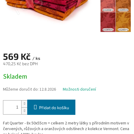
569 Kč
/ ks
470,25 Kč bez DPH
Měrná
Skladem
cena:
Můžeme doručit do:
12.8.2026
Možnosti doručení
Přidat do košíku
Fat Quarter - 8x 50x55cm = celkem 2 metry látky s přírodním motivem v
červených, růžových a oranžových odstínech z kolekce Vermont. Cena