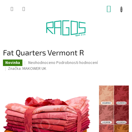
Přejít
NÁKUP
na
obsah
KOŠÍK
Fat Quarters Vermont R
Průměrné
Neohodnoceno
Podrobnosti hodnocení
Novinka
hodnocení
Značka:
MAKOWER UK
produktu
je
0,0
z
5
hvězdiček.