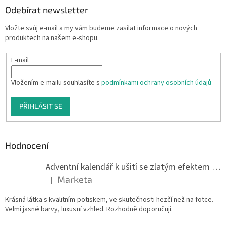
Odebírat newsletter
Vložte svůj e-mail a my vám budeme zasílat informace o nových
produktech na našem e-shopu.
E-mail
Vložením e-mailu souhlasíte s
podmínkami ochrany osobních údajů
PŘIHLÁSIT SE
Hodnocení
Adventní kalendář k ušití se zlatým efektem 042Q
Marketa
|
Hodnocení produktu je 5 z 5 hvězdiček.
Krásná látka s kvalitním potiskem, ve skutečnosti hezčí než na fotce.
Velmi jasné barvy, luxusní vzhled. Rozhodně doporučuji.