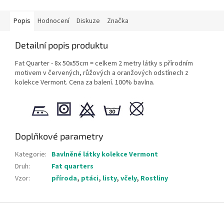
Popis
Hodnocení
Diskuze
Značka
Detailní popis produktu
Fat Quarter - 8x 50x55cm = celkem 2 metry látky s přírodním
motivem v červených, růžových a oranžových odstínech z
kolekce Vermont. Cena za balení. 100% bavlna.
Doplňkové parametry
Kategorie
:
Bavlněné látky kolekce Vermont
Druh
:
Fat quarters
Vzor
:
příroda
,
ptáci
,
listy
,
včely
,
Rostliny
Z
á