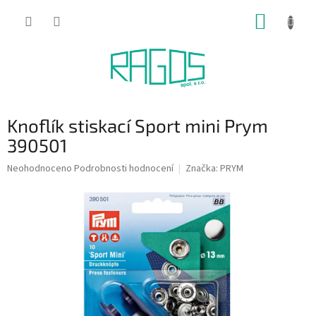
Přejít
NÁKUP
na
obsah
KOŠÍK
Knoflík stiskací Sport mini Prym
390501
Průměrné
Neohodnoceno
Podrobnosti hodnocení
Značka:
PRYM
hodnocení
produktu
je
0,0
z
5
hvězdiček.