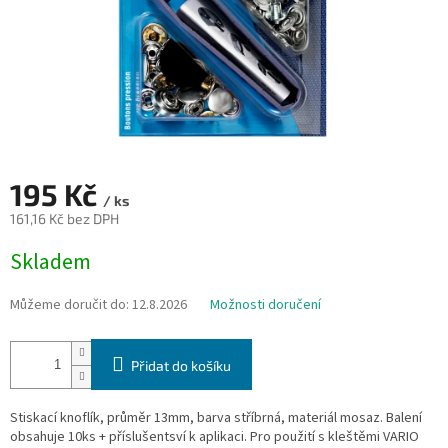
195 Kč
/ ks
161,16 Kč bez DPH
Měrná
Skladem
cena:
Můžeme doručit do:
12.8.2026
Možnosti doručení
Přidat do košíku
Stiskací knoflík, průměr 13mm, barva stříbrná, materiál mosaz. Balení
obsahuje 10ks + příslušentsví k aplikaci. Pro použití s kleštěmi VARIO