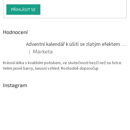
PŘIHLÁSIT SE
Hodnocení
Adventní kalendář k ušití se zlatým efektem 042Q
Marketa
|
Hodnocení produktu je 5 z 5 hvězdiček.
Krásná látka s kvalitním potiskem, ve skutečnosti hezčí než na fotce.
Velmi jasné barvy, luxusní vzhled. Rozhodně doporučuji.
Instagram