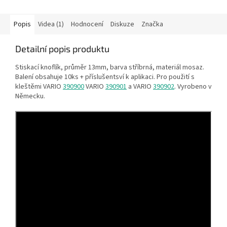
Popis
Videa (1)
Hodnocení
Diskuze
Značka
Detailní popis produktu
Stiskací knoflík, průměr 13mm, barva stříbrná, materiál mosaz.
Balení obsahuje 10ks + příslušentsví k aplikaci. Pro použití s
kleštěmi VARIO
390900
VARIO
390901
a VARIO
390902
. Vyrobeno v
Německu.