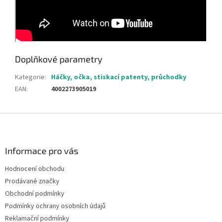
Doplňkové parametry
Kategorie
:
Háčky, očka, stiskací patenty, průchodky
EAN
:
4002273905019
Z
á
p
a
Informace pro vás
t
Hodnocení obchodu
í
Prodávané značky
Obchodní podmínky
Podmínky ochrany osobních údajů
Reklamační podmínky