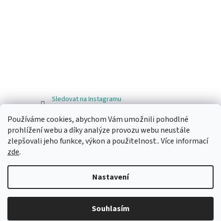
Sledovat na Instagramu
Používáme cookies, abychom Vám umožnili pohodlné
Facebook
prohlížení webu a díky analýze provozu webu neustále
zlepšovali jeho funkce, výkon a použitelnost.. Více informací
zde
.
Nastavení
Vytvořil Shoptet
Souhlasím
Copyright 2026
Ragos.cz
. Všechna práva vyhrazena.