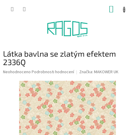
Přejít
NÁKUP
na
obsah
KOŠÍK
Látka bavlna se zlatým efektem
2336Q
Průměrné
Neohodnoceno
Podrobnosti hodnocení
Značka:
MAKOWER UK
hodnocení
produktu
je
0,0
z
5
hvězdiček.