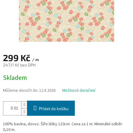
299 Kč
/ m
247,11 Kč bez DPH
Měrná
Skladem
cena:
Můžeme doručit do:
12.8.2026
Možnosti doručení
Přidat do košíku
100% bavlna, dovoz. Šíře látky 110cm. Cena za 1 m. Minimální odběr
0,10 m.