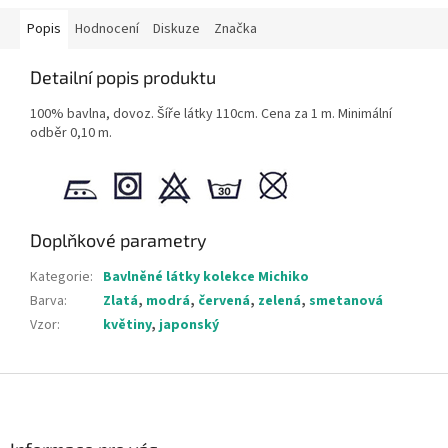
Popis
Hodnocení
Diskuze
Značka
Detailní popis produktu
100% bavlna, dovoz. Šíře látky 110cm. Cena za 1 m. Minimální
odběr 0,10 m.
Doplňkové parametry
Kategorie
:
Bavlněné látky kolekce Michiko
Barva
:
Zlatá
,
modrá
,
červená
,
zelená
,
smetanová
Vzor
:
květiny
,
japonský
Z
á
p