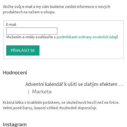
Vložte svůj e-mail a my vám budeme zasílat informace o nových
produktech na našem e-shopu.
E-mail
Vložením e-mailu souhlasíte s
podmínkami ochrany osobních údajů
PŘIHLÁSIT SE
Hodnocení
Adventní kalendář k ušití se zlatým efektem 042Q
Marketa
|
Hodnocení produktu je 5 z 5 hvězdiček.
Krásná látka s kvalitním potiskem, ve skutečnosti hezčí než na fotce.
Velmi jasné barvy, luxusní vzhled. Rozhodně doporučuji.
Instagram