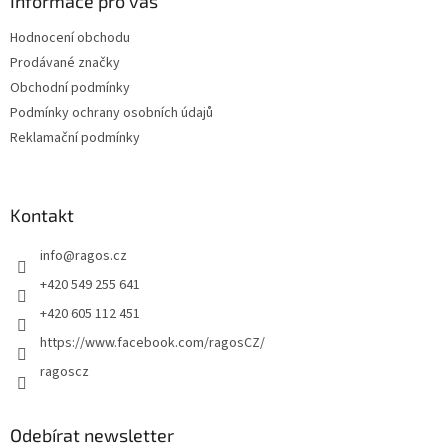
a
Informace pro vás
t
Hodnocení obchodu
í
Prodávané značky
Obchodní podmínky
Podmínky ochrany osobních údajů
Reklamační podmínky
Kontakt
info
@
ragos.cz
+420 549 255 641
+420 605 112 451
https://www.facebook.com/ragosCZ/
ragoscz
Odebírat newsletter