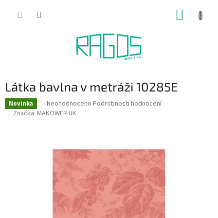
Přejít
NÁKUP
na
obsah
KOŠÍK
Látka bavlna v metráži 10285E
Průměrné
Neohodnoceno
Podrobnosti hodnocení
Novinka
hodnocení
Značka:
MAKOWER UK
produktu
je
0,0
z
5
hvězdiček.