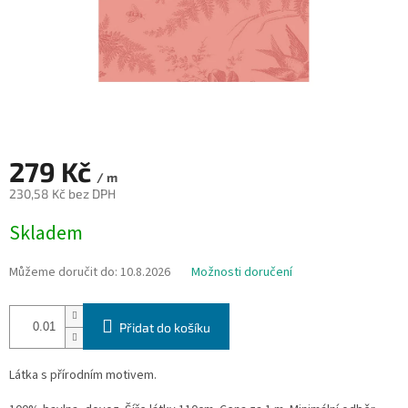
279 Kč
/ m
230,58 Kč bez DPH
Měrná
Skladem
cena:
Můžeme doručit do:
10.8.2026
Možnosti doručení
Přidat do košíku
Látka s přírodním motivem.