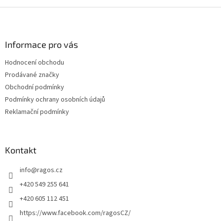
Z
á
p
a
Informace pro vás
t
Hodnocení obchodu
í
Prodávané značky
Obchodní podmínky
Podmínky ochrany osobních údajů
Reklamační podmínky
Kontakt
info
@
ragos.cz
+420 549 255 641
+420 605 112 451
https://www.facebook.com/ragosCZ/