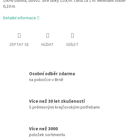
100% bavlna, dovoz. Šíře látky 110cm. Cena za 1 m. Minimální odběr
0,10 m.
Detailní informace
ZEPTAT SE
HLÍDAT
SDÍLET
Osobní odběr zdarma
na pobočce v Brně
Více než 30 let zkušeností
S prémiovými krejčovskými potřebami
Více než 3000
položek sortimentu