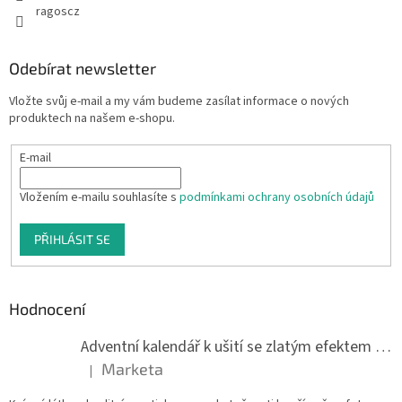
ragoscz
Odebírat newsletter
Vložte svůj e-mail a my vám budeme zasílat informace o nových
produktech na našem e-shopu.
E-mail
Vložením e-mailu souhlasíte s
podmínkami ochrany osobních údajů
PŘIHLÁSIT SE
Hodnocení
Adventní kalendář k ušití se zlatým efektem 042Q
Marketa
|
Hodnocení produktu je 5 z 5 hvězdiček.