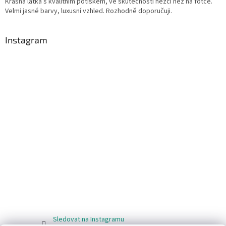
Krásná látka s kvalitním potiskem, ve skutečnosti hezčí než na fotce.
Velmi jasné barvy, luxusní vzhled. Rozhodně doporučuji.
Instagram
Sledovat na Instagramu