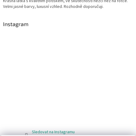
Krásná látka s kvalitním potiskem, ve skutečnosti hezčí než na fotce.
Velmi jasné barvy, luxusní vzhled. Rozhodně doporučuji.
Instagram
Sledovat na Instagramu