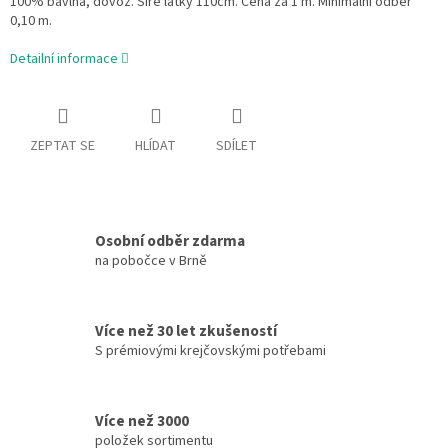
100% bavlna, dovoz. Šíře látky 110cm. Cena za 1 m. Minimální odběr
0,10 m.
Detailní informace
ZEPTAT SE
HLÍDAT
SDÍLET
Osobní odběr zdarma
na pobočce v Brně
Více než 30 let zkušeností
S prémiovými krejčovskými potřebami
Více než 3000
položek sortimentu