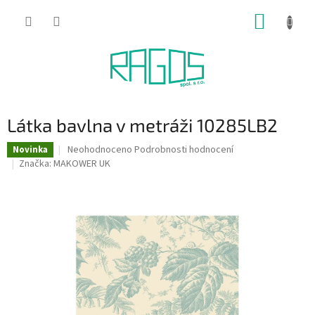
Přejít
NÁKUP
na
obsah
KOŠÍK
Látka bavlna v metráži 10285LB2
Průměrné
Neohodnoceno
Podrobnosti hodnocení
Novinka
hodnocení
Značka:
MAKOWER UK
produktu
je
0,0
z
5
hvězdiček.