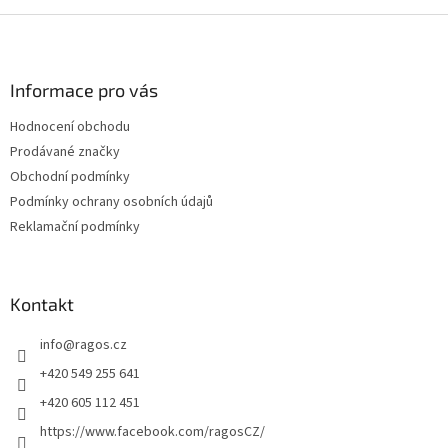
Z
á
p
a
Informace pro vás
t
Hodnocení obchodu
í
Prodávané značky
Obchodní podmínky
Podmínky ochrany osobních údajů
Reklamační podmínky
Kontakt
info
@
ragos.cz
+420 549 255 641
+420 605 112 451
https://www.facebook.com/ragosCZ/