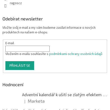
ragoscz
Odebírat newsletter
Vložte svůj e-mail a my vám budeme zasílat informace o nových
produktech na našem e-shopu.
E-mail
Vložením e-mailu souhlasíte s
podmínkami ochrany osobních údajů
PŘIHLÁSIT SE
Hodnocení
Adventní kalendář k ušití se zlatým efektem 042Q
Marketa
|
Hodnocení produktu je 5 z 5 hvězdiček.