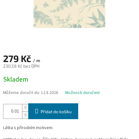
279 Kč
/ m
230,58 Kč bez DPH
Měrná
Skladem
cena:
Můžeme doručit do:
12.8.2026
Možnosti doručení
Přidat do košíku
Látka s přírodním motivem.