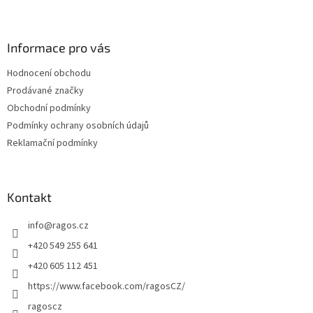
Z
á
p
a
Informace pro vás
t
Hodnocení obchodu
í
Prodávané značky
Obchodní podmínky
Podmínky ochrany osobních údajů
Reklamační podmínky
Kontakt
info
@
ragos.cz
+420 549 255 641
+420 605 112 451
https://www.facebook.com/ragosCZ/
ragoscz