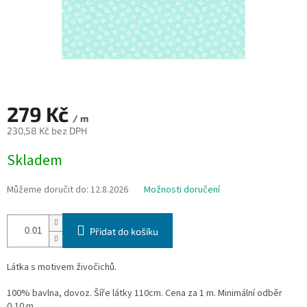
279 Kč
/ m
230,58 Kč bez DPH
Měrná
Skladem
cena:
Můžeme doručit do:
12.8.2026
Možnosti doručení
Přidat do košíku
Látka s motivem živočichů.
100% bavlna, dovoz. Šíře látky 110cm. Cena za 1 m. Minimální odběr
0,10 m.