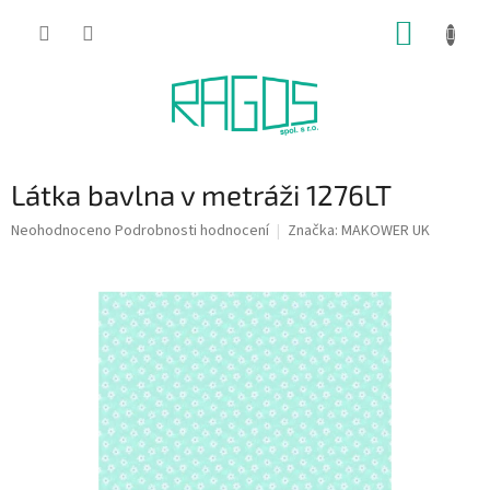
Přejít
NÁKUP
na
obsah
KOŠÍK
Látka bavlna v metráži 1276LT
Průměrné
Neohodnoceno
Podrobnosti hodnocení
Značka:
MAKOWER UK
hodnocení
produktu
je
0,0
z
5
hvězdiček.