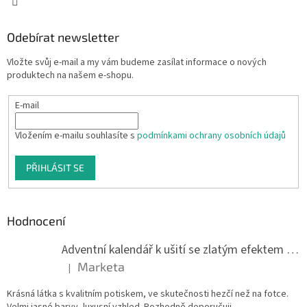
Odebírat newsletter
Vložte svůj e-mail a my vám budeme zasílat informace o nových
produktech na našem e-shopu.
E-mail
Vložením e-mailu souhlasíte s
podmínkami ochrany osobních údajů
PŘIHLÁSIT SE
Hodnocení
Adventní kalendář k ušití se zlatým efektem 042Q
Marketa
|
Hodnocení produktu je 5 z 5 hvězdiček.
Krásná látka s kvalitním potiskem, ve skutečnosti hezčí než na fotce.
Velmi jasné barvy, luxusní vzhled. Rozhodně doporučuji.