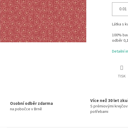
Látka s 
100% bavl
odběr 0,
Detailní 
TISK
Více než 30 let zk
Osobní odběr zdarma
S prémiovými krejčov
na pobočce v Brně
potřebami