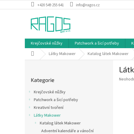
Přejít
+420 549 255 641
info@ragos.cz
na
obsah
Krejčovské nůžky
Patchwork a šicí potřeby
K
Domů
Látky Makower
Katalog látek Makower
P
Látk
o
Přeskočit
s
Průměr
Neohod
Kategorie
kategorie
t
hodnoce
r
produkt
Krejčovské nůžky
a
je
Patchwork a šicí potřeby
0,0
n
z
Kreativní tvoření
n
5
í
Látky Makower
hvězdič
p
Katalog látek Makower
a
Adventní kalendáře a vánoční