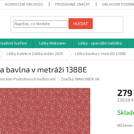
HODNOCENÍ OBCHODU
PRODÁVANÉ ZNAČKY
OBCHODNÍ PODMÍ
HLEDAT
reativní tvoření
Látky Makower
Látky - speciální nabídka
Látky kolekce Dahlia leden 2025
Látka bavlna v metráži 1388E
a bavlna v metráži 1388E
né
noceno
Podrobnosti hodnocení
Značka:
MAKOWER UK
ní
279
u
230,58 K
Měrná
Skla
cena:
ek.
Můžeme d