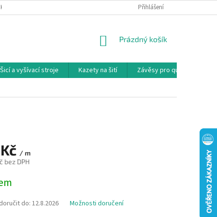
NKY
PODMÍNKY OCHRANY OSOBNÍCH ÚDAJŮ
Přihlášení
REKLAMAČNÍ PODMÍNKY
NÁKUPNÍ
Prázdný košík
KOŠÍK
Šicí a vyšívací stroje
Kazety na šití
Závěsy pro quilty
Ko
 Kč
/ m
č bez DPH
dem
oručit do:
12.8.2026
Možnosti doručení