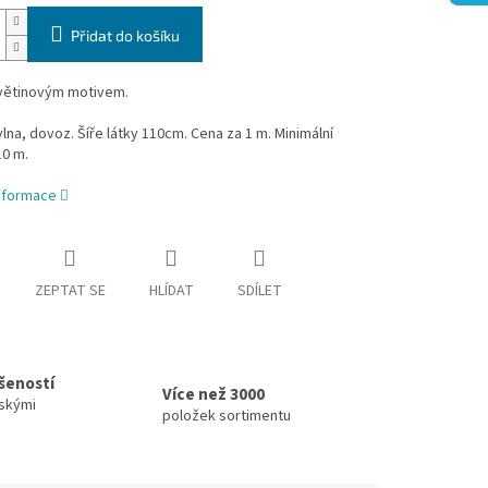
Přidat do košíku
květinovým motivem.
na, dovoz. Šíře látky 110cm. Cena za 1 m. Minimální
10 m.
informace
ZEPTAT SE
HLÍDAT
SDÍLET
ušeností
Více než 3000
skými
položek sortimentu