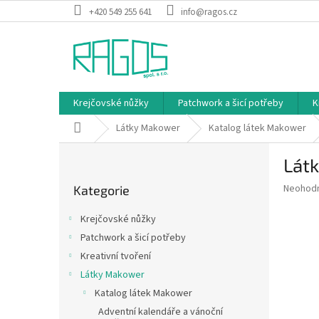
Přejít
+420 549 255 641
info@ragos.cz
na
obsah
Krejčovské nůžky
Patchwork a šicí potřeby
K
Domů
Látky Makower
Katalog látek Makower
P
Látk
o
Přeskočit
s
Průměr
Neohod
Kategorie
kategorie
t
hodnoce
r
produkt
Krejčovské nůžky
a
je
Patchwork a šicí potřeby
0,0
n
z
Kreativní tvoření
n
5
í
Látky Makower
hvězdič
p
Katalog látek Makower
a
Adventní kalendáře a vánoční