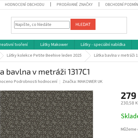
HODNOCENÍ OBCHODU
PRODÁVANÉ ZNAČKY
OBCHODNÍ PODMÍ
HLEDAT
reativní tvoření
Látky Makower
Látky - speciální nabídka
Látky kolekce Petite Beehive leden 2025
Látka bavlna v metráži 
a bavlna v metráži 1317C1
né
noceno
Podrobnosti hodnocení
Značka:
MAKOWER UK
ní
279
u
230,58 K
Měrná
Skla
cena:
ek.
Můžeme d