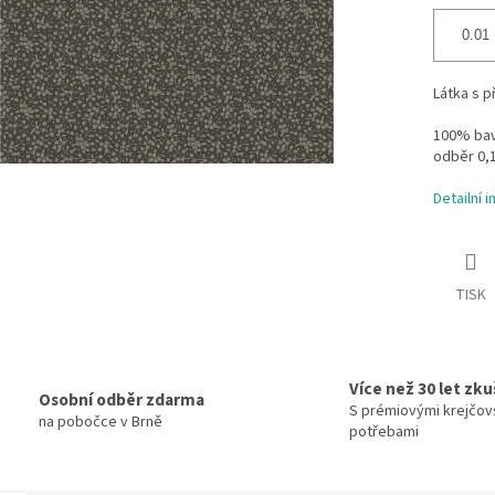
Látka s p
100% bavl
odběr 0,
Detailní 
TISK
Více než 30 let zk
Osobní odběr zdarma
S prémiovými krejčov
na pobočce v Brně
potřebami