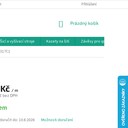
NKY
PODMÍNKY OCHRANY OSOBNÍCH ÚDAJŮ
Přihlášení
REKLAMAČNÍ PODMÍNKY
NÁKUPNÍ
Prázdný košík
KOŠÍK
Šicí a vyšívací stroje
Kazety na šití
Závěsy pro quilty
Ko
1317C1
 Kč
/ m
č bez DPH
dem
oručit do:
10.8.2026
Možnosti doručení