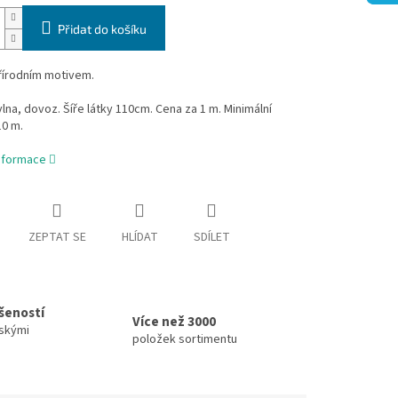
Přidat do košíku
řírodním motivem.
na, dovoz. Šíře látky 110cm. Cena za 1 m. Minimální
10 m.
informace
ZEPTAT SE
HLÍDAT
SDÍLET
ušeností
Více než 3000
skými
položek sortimentu