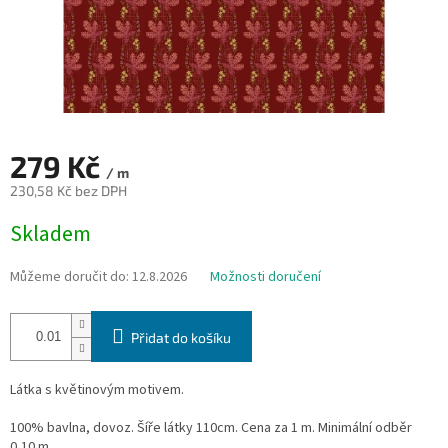
279 Kč
/ m
230,58 Kč bez DPH
Měrná
Skladem
cena:
Můžeme doručit do:
12.8.2026
Možnosti doručení
Přidat do košíku
Látka s květinovým motivem.
100% bavlna, dovoz. Šíře látky 110cm. Cena za 1 m. Minimální odběr
0,10 m.