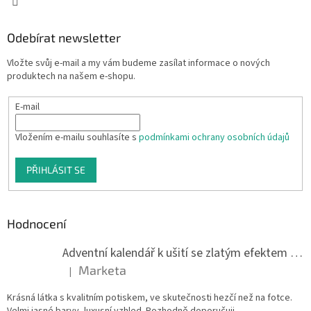
Odebírat newsletter
Vložte svůj e-mail a my vám budeme zasílat informace o nových
produktech na našem e-shopu.
E-mail
Vložením e-mailu souhlasíte s
podmínkami ochrany osobních údajů
PŘIHLÁSIT SE
Hodnocení
Adventní kalendář k ušití se zlatým efektem 042Q
Marketa
|
Hodnocení produktu je 5 z 5 hvězdiček.
Krásná látka s kvalitním potiskem, ve skutečnosti hezčí než na fotce.
Velmi jasné barvy, luxusní vzhled. Rozhodně doporučuji.