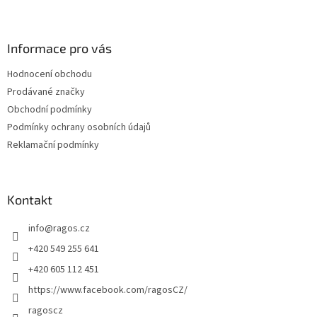
Z
á
p
a
Informace pro vás
t
Hodnocení obchodu
í
Prodávané značky
Obchodní podmínky
Podmínky ochrany osobních údajů
Reklamační podmínky
Kontakt
info
@
ragos.cz
+420 549 255 641
+420 605 112 451
https://www.facebook.com/ragosCZ/
ragoscz