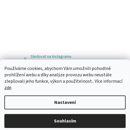
Sledovat na Instagramu
Používáme cookies, abychom Vám umožnili pohodlné
Facebook
prohlížení webu a díky analýze provozu webu neustále
zlepšovali jeho funkce, výkon a použitelnost.. Více informací
zde
.
Nastavení
Vytvořil Shoptet
Souhlasím
Copyright 2026
Ragos.cz
. Všechna práva vyhrazena.