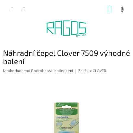
Přejít
NÁKUP
na
obsah
KOŠÍK
Náhradní čepel Clover 7509 výhodné
balení
Průměrné
Neohodnoceno
Podrobnosti hodnocení
Značka:
CLOVER
hodnocení
produktu
je
0,0
z
5
hvězdiček.