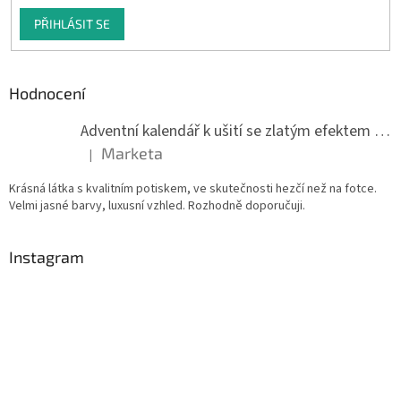
PŘIHLÁSIT SE
Hodnocení
Adventní kalendář k ušití se zlatým efektem 042Q
Marketa
|
Hodnocení produktu je 5 z 5 hvězdiček.
Krásná látka s kvalitním potiskem, ve skutečnosti hezčí než na fotce.
Velmi jasné barvy, luxusní vzhled. Rozhodně doporučuji.
Instagram