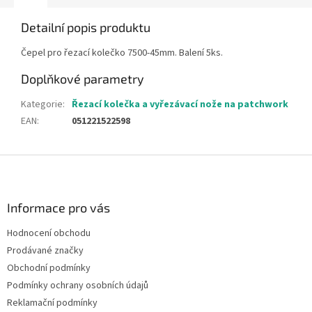
Detailní popis produktu
Čepel pro řezací kolečko 7500-45mm. Balení 5ks.
Doplňkové parametry
Kategorie
:
Řezací kolečka a vyřezávací nože na patchwork
EAN
:
051221522598
Z
á
p
a
Informace pro vás
t
Hodnocení obchodu
í
Prodávané značky
Obchodní podmínky
Podmínky ochrany osobních údajů
Reklamační podmínky