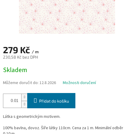
279 Kč
/ m
230,58 Kč bez DPH
Měrná
Skladem
cena:
Můžeme doručit do:
12.8.2026
Možnosti doručení
Přidat do košíku
Látka s geometrickým motivem.
100% bavlna, dovoz. Šíře látky 110cm. Cena za 1 m. Minimální odběr
0,10 m.