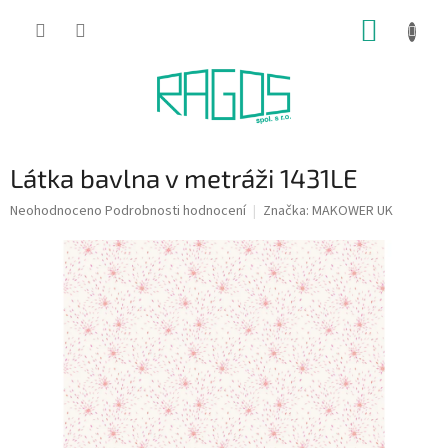
Přejít
NÁKUP
na
obsah
KOŠÍK
Látka bavlna v metráži 1431LE
Průměrné
Neohodnoceno
Podrobnosti hodnocení
Značka:
MAKOWER UK
hodnocení
produktu
je
0,0
z
5
hvězdiček.