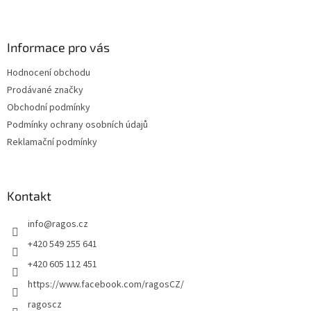
Z
á
p
a
Informace pro vás
t
Hodnocení obchodu
í
Prodávané značky
Obchodní podmínky
Podmínky ochrany osobních údajů
Reklamační podmínky
Kontakt
info
@
ragos.cz
+420 549 255 641
+420 605 112 451
https://www.facebook.com/ragosCZ/
ragoscz