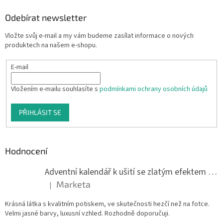
Odebírat newsletter
Vložte svůj e-mail a my vám budeme zasílat informace o nových
produktech na našem e-shopu.
E-mail
Vložením e-mailu souhlasíte s
podmínkami ochrany osobních údajů
PŘIHLÁSIT SE
Hodnocení
Adventní kalendář k ušití se zlatým efektem 042Q
Marketa
|
Hodnocení produktu je 5 z 5 hvězdiček.
Krásná látka s kvalitním potiskem, ve skutečnosti hezčí než na fotce.
Velmi jasné barvy, luxusní vzhled. Rozhodně doporučuji.