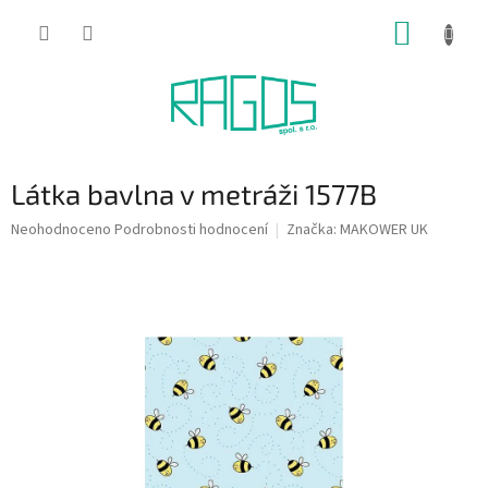
Přejít
NÁKUP
na
obsah
KOŠÍK
Látka bavlna v metráži 1577B
Průměrné
Neohodnoceno
Podrobnosti hodnocení
Značka:
MAKOWER UK
hodnocení
produktu
je
0,0
z
5
hvězdiček.